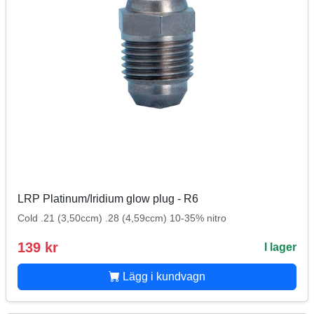
LRP Platinum/Iridium glow plug - R6
Cold .21 (3,50ccm) .28 (4,59ccm) 10-35% nitro
139 kr
I lager
Lägg i kundvagn