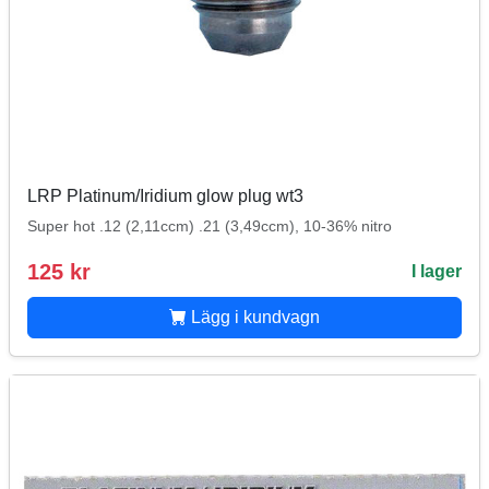
LRP Platinum/Iridium glow plug wt3
Super hot .12 (2,11ccm) .21 (3,49ccm), 10-36% nitro
125 kr
I lager
Lägg i kundvagn