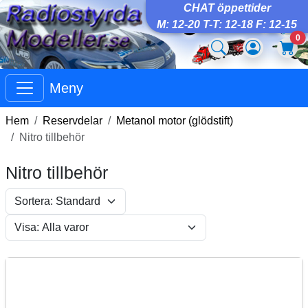
CHAT öppettider
M: 12-20 T-T: 12-18 F: 12-15
0
Meny
Hem
Reservdelar
Metanol motor (glödstift)
Nitro tillbehör
Nitro tillbehör