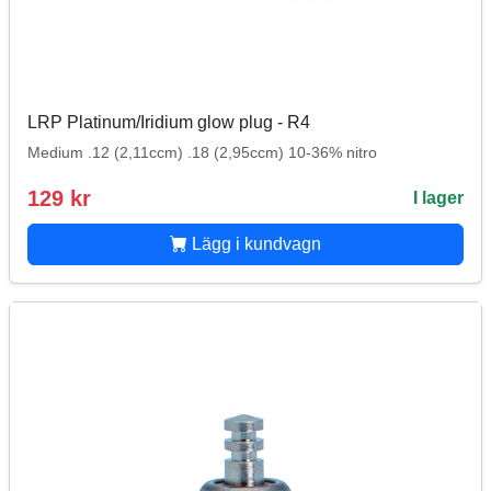
LRP Platinum/Iridium glow plug - R4
Medium .12 (2,11ccm) .18 (2,95ccm) 10-36% nitro
129 kr
I lager
Lägg i kundvagn