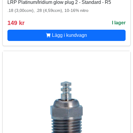
LRP Platinum/Iridium glow plug 2 - Standard - R5
.18 (3,00ccm), .28 (4,59ccm), 10-16% nitro
149 kr
I lager
Lägg i kundvagn