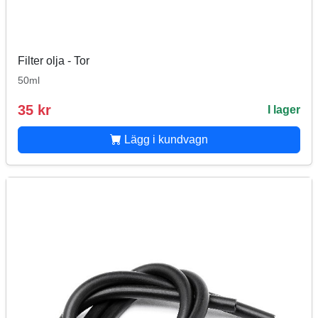
Filter olja - Tor
50ml
35 kr
I lager
Lägg i kundvagn