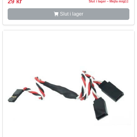
29 kr
Slut i lager – Mejla mig
Slut i lager