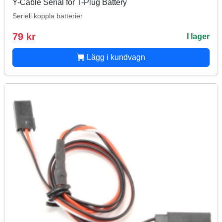
Y-Cable Serial for T-Plug Battery
Seriell koppla batterier
79 kr
I lager
Lägg i kundvagn