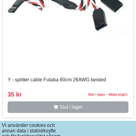
Y - splitter cable Futaba 60cm 26AWG twisted
35 kr
Slut i lager – Mejla mig
Slut i lager
Vi använder cookies och
annan data i statistiksyfte