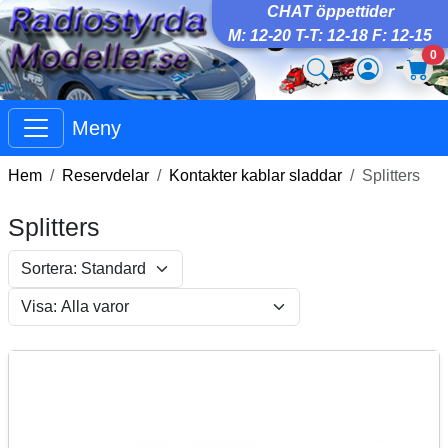
CHAT öppettider
M: 12-20 T-T: 12-18 F: 12-15
0
Meny
Hem
Reservdelar
Kontakter kablar sladdar
Splitters
Splitters