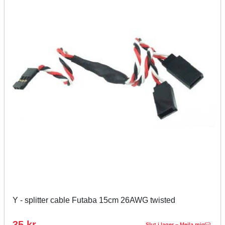
Y - splitter cable Futaba 15cm 26AWG twisted
35 kr
Slut i lager – Mejla mig