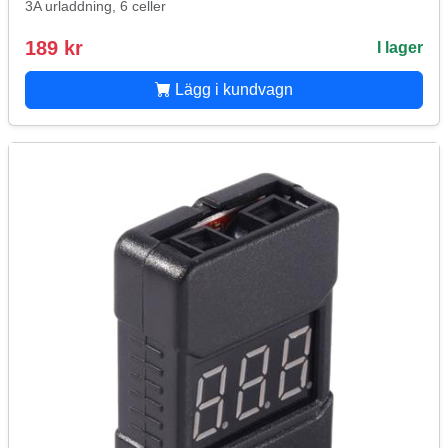
3A urladdning, 6 celler
189 kr
I lager
Lägg i kundvagn