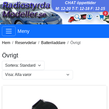
CHAT öppettider
M: 12-20 T-T: 12-18 F: 12-15
0
Meny
Hem
Reservdelar
Batteriladdare
Övrigt
Övrigt