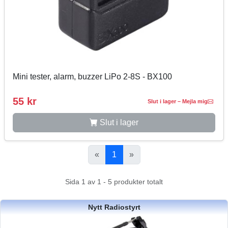
Mini tester, alarm, buzzer LiPo 2-8S - BX100
55 kr
Slut i lager – Mejla mig
Slut i lager
«
1
»
Sida 1 av 1 - 5 produkter totalt
Nytt Radiostyrt