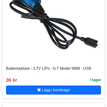
Batteriladdare - 3,7V LiPo - G.T Model 5888 - USB
36 kr
I lager
Lägg i kundvagn