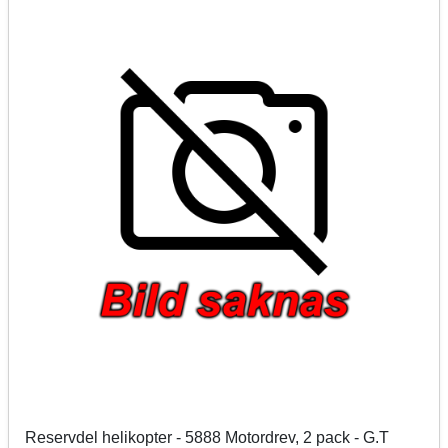
Reservdel helikopter - 5888 Motordrev, 2 pack - G.T