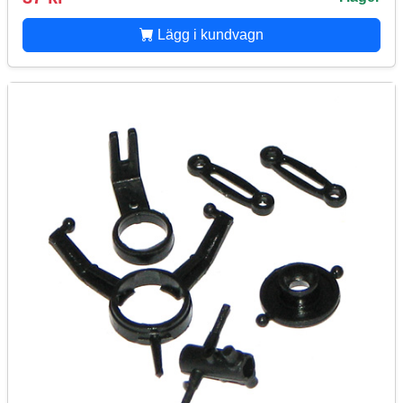
Lägg i kundvagn