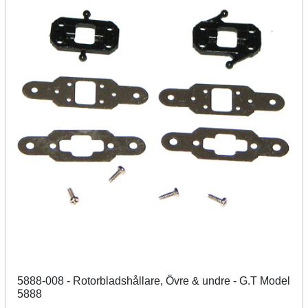
5888-008 - Rotorbladshållare, Övre & undre - G.T Model
5888