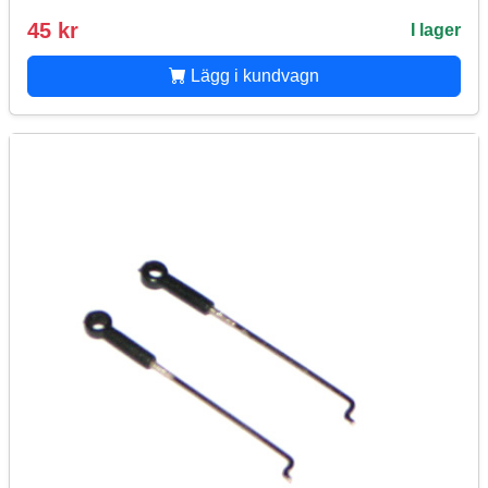
45 kr
I lager
Lägg i kundvagn