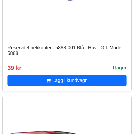
Reservdel helikopter - 5888-001 Blå - Huv - G.T Model
5888
39 kr
I lager
Lägg i kundvagn