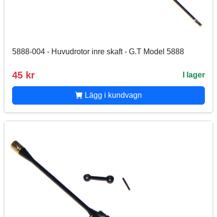
5888-004 - Huvudrotor inre skaft - G.T Model 5888
45 kr
I lager
Lägg i kundvagn