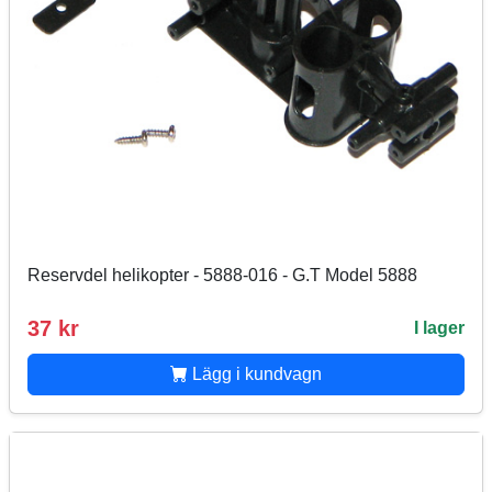
Reservdel helikopter - 5888-016 - G.T Model 5888
37 kr
I lager
Lägg i kundvagn