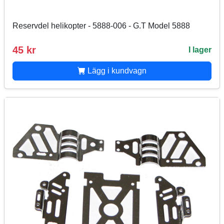
Reservdel helikopter - 5888-006 - G.T Model 5888
45 kr
I lager
Lägg i kundvagn