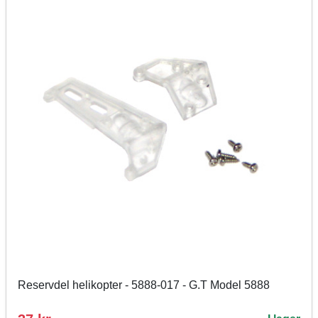
Reservdel helikopter - 5888-017 - G.T Model 5888