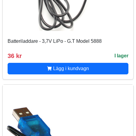
Batteriladdare - 3,7V LiPo - G.T Model 5888
36 kr
I lager
Lägg i kundvagn