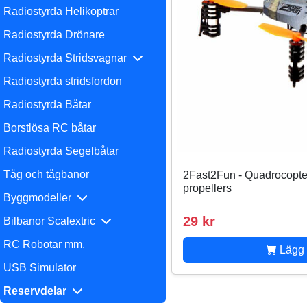
Radiostyrda Helikoptrar
Radiostyrda Drönare
Radiostyrda Stridsvagnar
Radiostyrda stridsfordon
Radiostyrda Båtar
Borstlösa RC båtar
Radiostyrda Segelbåtar
Tåg och tågbanor
2Fast2Fun - Quadrocopter
propellers
Byggmodeller
29 kr
Bilbanor Scalextric
RC Robotar mm.
Lägg 
USB Simulator
Reservdelar