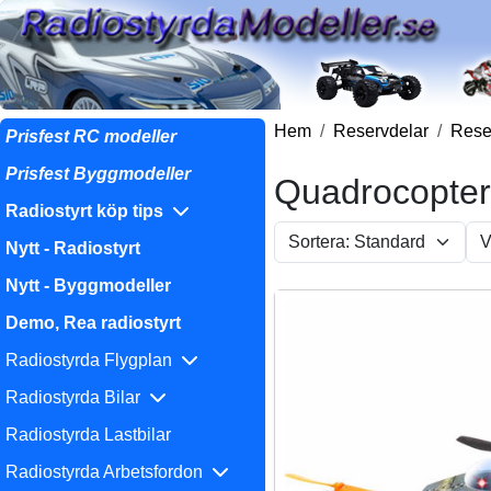
Hem
Reservdelar
Reser
Prisfest RC modeller
Prisfest Byggmodeller
Quadrocopter
Radiostyrt köp tips
Nytt - Radiostyrt
Nytt - Byggmodeller
Demo, Rea radiostyrt
Radiostyrda Flygplan
Radiostyrda Bilar
Radiostyrda Lastbilar
Radiostyrda Arbetsfordon