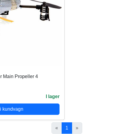
 Main Propeller 4
I lager
i kundvagn
«
1
»