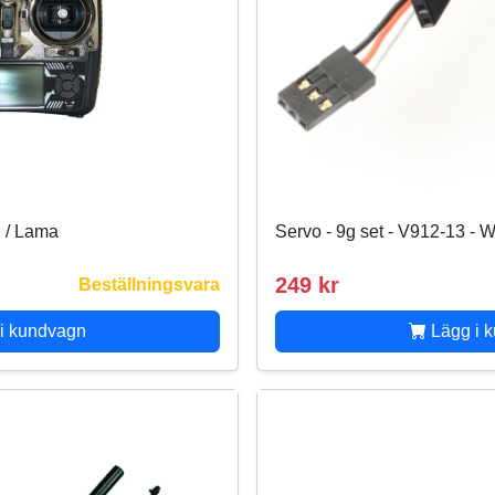
 / Lama
Servo - 9g set - V912-13 - 
249 kr
Beställningsvara
i kundvagn
Lägg i 