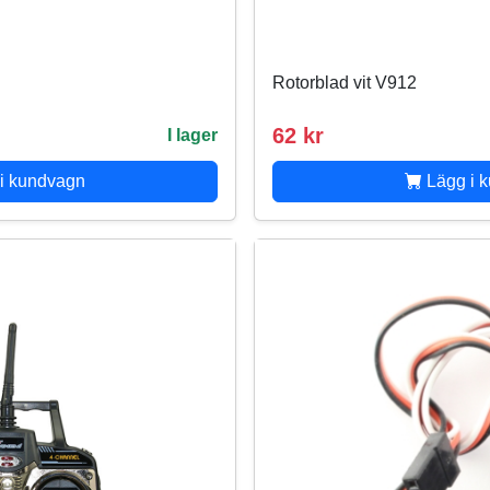
Rotorblad vit V912
62 kr
I lager
i kundvagn
Lägg i 