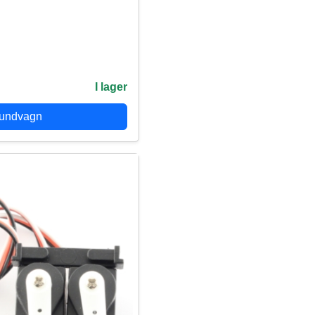
I lager
kundvagn