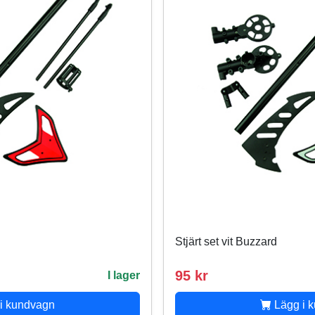
Stjärt set vit Buzzard
95 kr
I lager
i kundvagn
Lägg i 