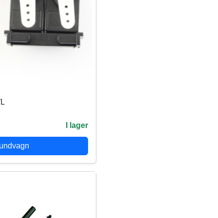
WL
I lager
kundvagn