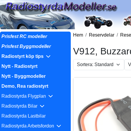
Hem
Reservdelar
Reser
Prisfest RC modeller
Prisfest Byggmodeller
V912, Buzzar
Radiostyrt köp tips
Nytt - Radiostyrt
Nytt - Byggmodeller
Demo, Rea radiostyrt
Radiostyrda Flygplan
Radiostyrda Bilar
Radiostyrda Lastbilar
Radiostyrda Arbetsfordon