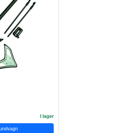
I lager
kundvagn