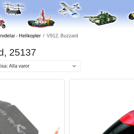
vdelar - Helikopter
V912, Buzzard
d, 25137