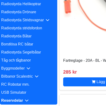
Radiostyrda Helikoptrar
Radiostyrda Drönare
Radiostyrda Stridsvagnar
Radiostyrda stridsfordon
Radiostyrda Båtar
Borstlösa RC båtar
Radiostyrda Segelbåtar
Tåg och tågbanor
Fartreglage - 20A - BL -
Byggmodeller
285 kr
Bilbanor Scalextric
Lägg 
RC Robotar mm.
USB Simulator
Reservdelar