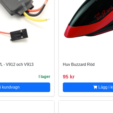
 WL - V912 och V913
Huv Buzzard Röd
95 kr
I lager
i kundvagn
Lägg i 