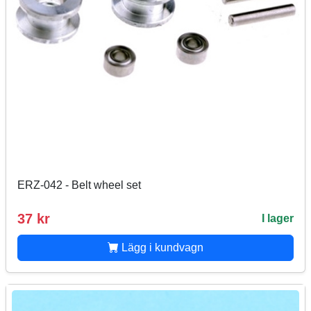
ERZ-042 - Belt wheel set
37 kr
I lager
Lägg i kundvagn