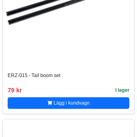
ERZ-015 - Tail boom set
79 kr
I lager
Lägg i kundvagn