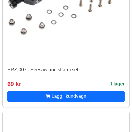
ERZ-007 - Seesaw and sf-arm set
69 kr
I lager
Lägg i kundvagn