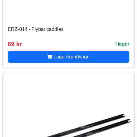
ERZ-014 - Flybar caddles
69 kr
I lager
Lägg i kundvagn