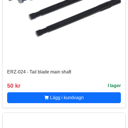
ERZ-024 - Tail blade main shaft
50 kr
I lager
Lägg i kundvagn