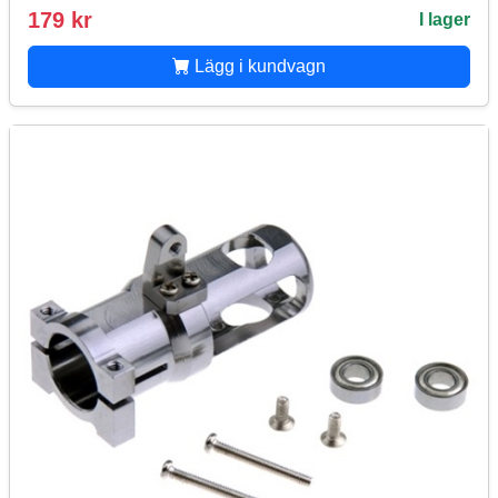
179 kr
I lager
Lägg i kundvagn