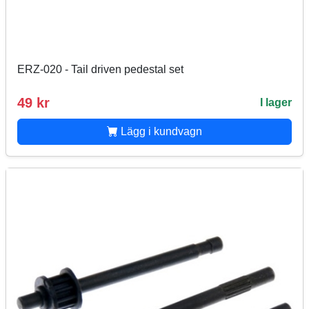
ERZ-020 - Tail driven pedestal set
49 kr
I lager
Lägg i kundvagn