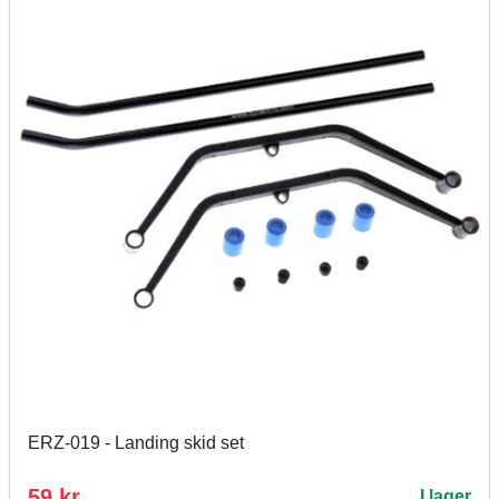
ERZ-019 - Landing skid set
59 kr
I lager