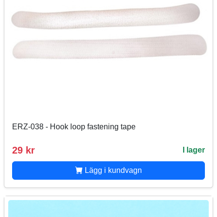
ERZ-038 - Hook loop fastening tape
29 kr
I lager
Lägg i kundvagn