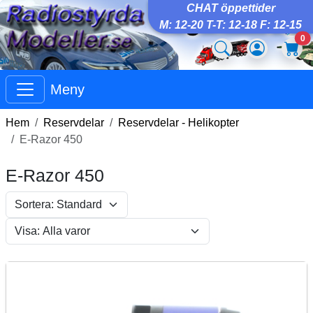
CHAT öppettider
M: 12-20 T-T: 12-18 F: 12-15
0
Meny
Hem
Reservdelar
Reservdelar - Helikopter
E-Razor 450
E-Razor 450