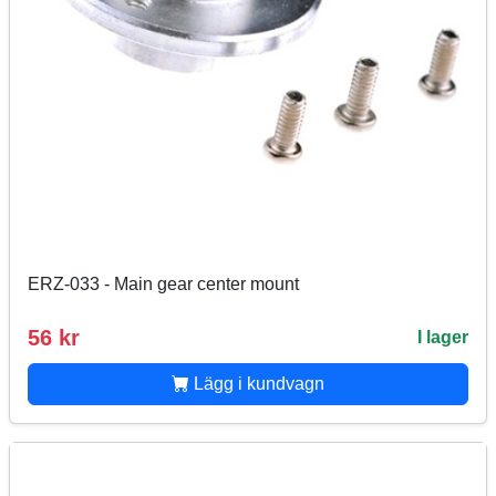
ERZ-033 - Main gear center mount
56 kr
I lager
Lägg i kundvagn