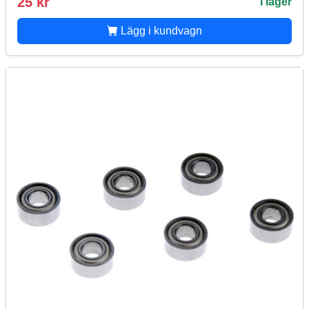
25 kr
I lager
Lägg i kundvagn