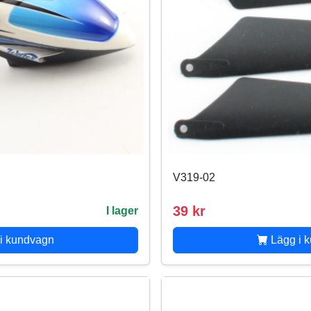
V319-02
39 kr
I lager
i kundvagn
Lägg i 