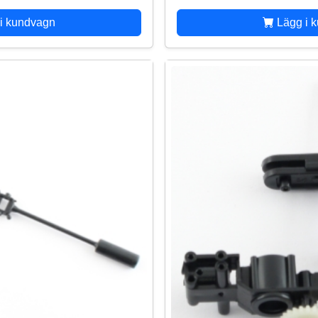
i kundvagn
Lägg i 