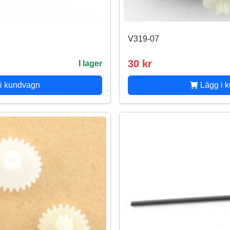
V319-07
30 kr
I lager
i kundvagn
Lägg i 