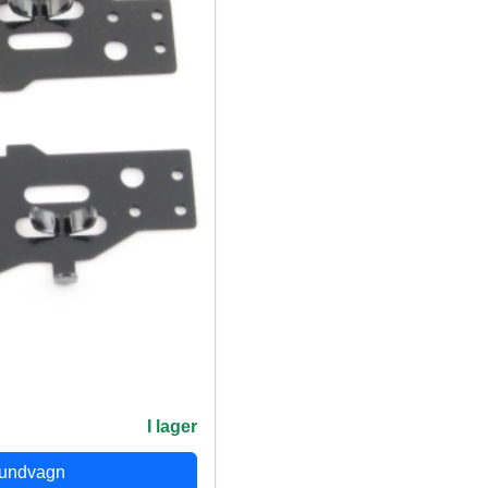
I lager
kundvagn