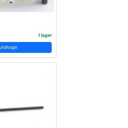
I lager
kundvagn