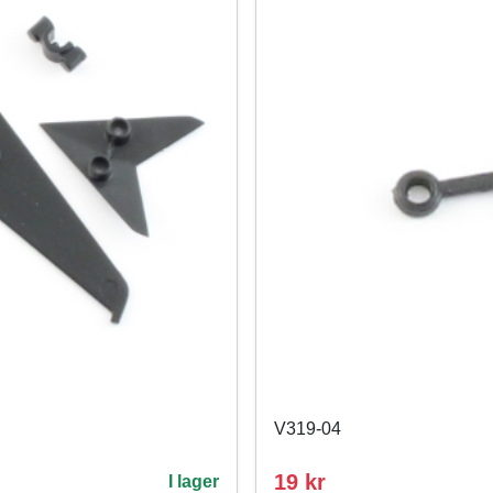
V319-04
19 kr
I lager