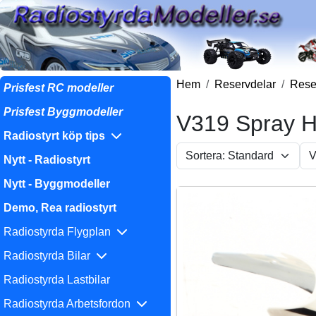
Hem
Reservdelar
Reser
Prisfest RC modeller
Prisfest Byggmodeller
V319 Spray H
Radiostyrt köp tips
Nytt - Radiostyrt
Nytt - Byggmodeller
Demo, Rea radiostyrt
Radiostyrda Flygplan
Radiostyrda Bilar
Radiostyrda Lastbilar
Radiostyrda Arbetsfordon