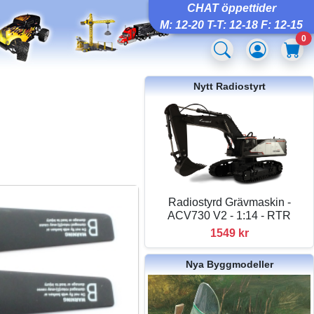
CHAT öppettider
M: 12-20 T-T: 12-18 F: 12-15
0
Nytt Radiostyrt
Radiostyrd Grävmaskin -
ACV730 V2 - 1:14 - RTR
1549 kr
Nya Byggmodeller