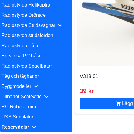
Radiostyrda Helikoptrar
Radiostyrda Drönare
Radiostyrda Stridsvagnar
Radiostyrda stridsfordon
Radiostyrda Båtar
Borstlösa RC båtar
Radiostyrda Segelbåtar
Tåg och tågbanor
V319-01
Byggmodeller
39 kr
Bilbanor Scalextric
Lägg 
RC Robotar mm.
USB Simulator
Reservdelar