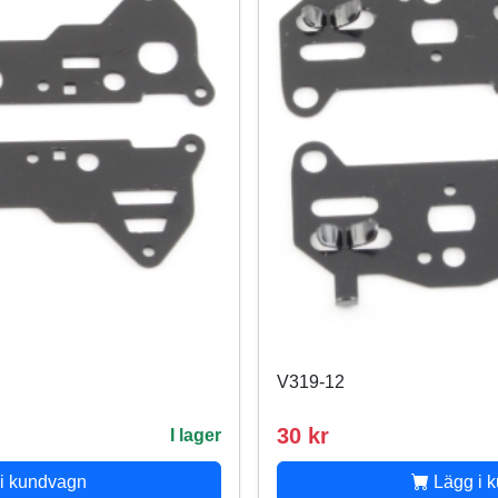
V319-12
30 kr
I lager
i kundvagn
Lägg i 