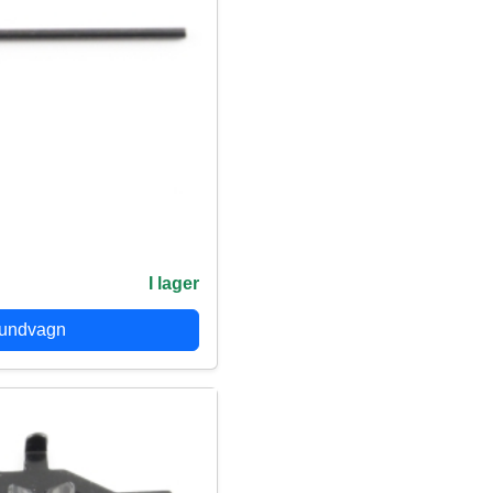
I lager
kundvagn