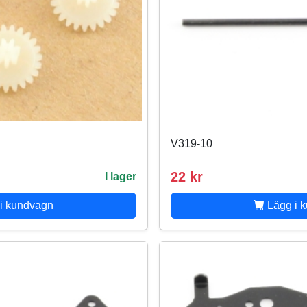
V319-10
22 kr
I lager
i kundvagn
Lägg i 