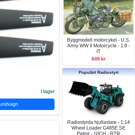
Byggmodell motorcykel - U.S.
Army WW II Motorcycle - 1:9 -
IT
649 kr
Populärt Radiostyrt
I lager
kundvagn
Radiostyrda hjullastare - 1:14
Wheel Loader G485E SE
Petrol - 10CH - RTR