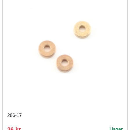
286-17
26 kr
I lager