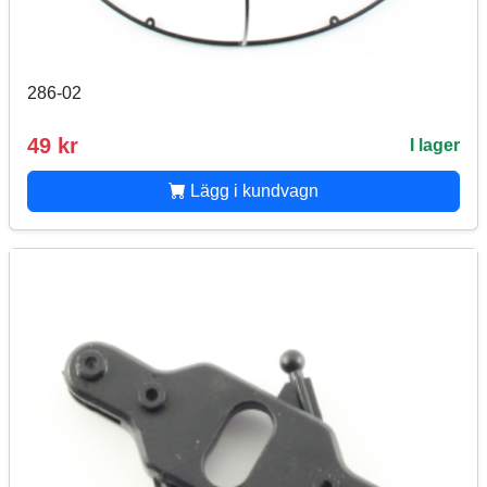
286-02
49 kr
I lager
Lägg i kundvagn