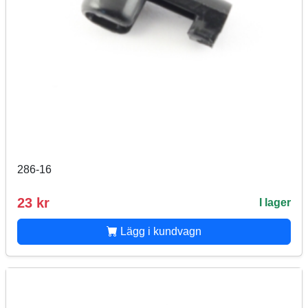
286-16
23 kr
I lager
Lägg i kundvagn