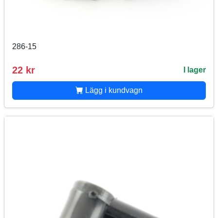
286-15
22 kr
I lager
Lägg i kundvagn