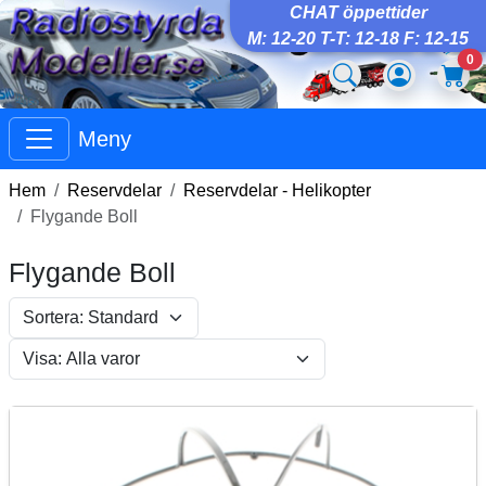
CHAT öppettider
M: 12-20 T-T: 12-18 F: 12-15
0
Meny
Hem
Reservdelar
Reservdelar - Helikopter
Flygande Boll
Flygande Boll