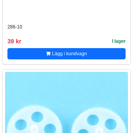
286-10
39 kr
I lager
Lägg i kundvagn