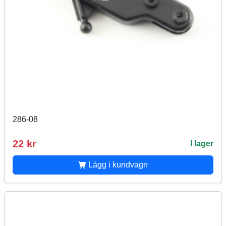
286-08
22 kr
I lager
Lägg i kundvagn