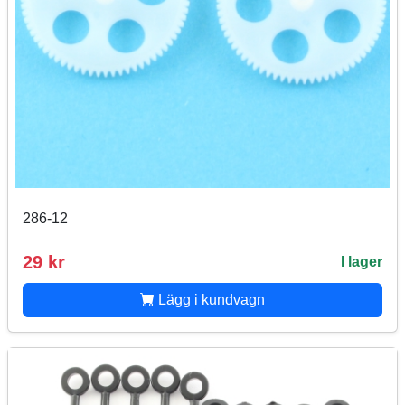
286-12
29 kr
I lager
Lägg i kundvagn