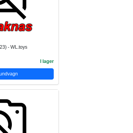
23) - WL.toys
I lager
kundvagn