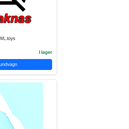
WL.toys
I lager
kundvagn