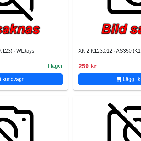
K123) - WL.toys
XK.2.K123.012 - AS350 (K1
259 kr
I lager
i kundvagn
Lägg i 