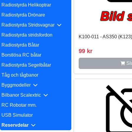
Radiostyrda Helikoptrar
Radiostyrda Drönare
Radiostyrda Stridsvagnar
Radiostyrda stridsfordon
K100-011 - AS350 (K123)
Radiostyrda Båtar
99 kr
Borstlösa RC båtar
Slu
Radiostyrda Segelbåtar
Tåg och tågbanor
Byggmodeller
Bilbanor Scalextric
RC Robotar mm.
USB Simulator
Reservdelar