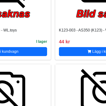
 - WL.toys
K123-003 - AS350 (K123) -
44 kr
I lager
i kundvagn
Lägg i 