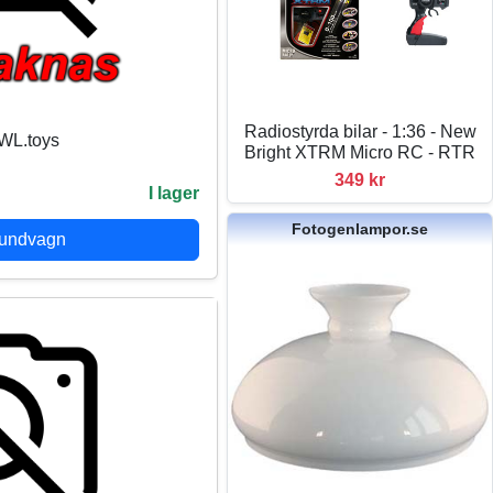
Radiostyrda bilar - 1:36 - New
 WL.toys
Bright XTRM Micro RC - RTR
349 kr
I lager
Fotogenlampor.se
kundvagn