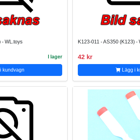
 - WL.toys
K123-011 - AS350 (K123) - 
42 kr
I lager
i kundvagn
Lägg i 