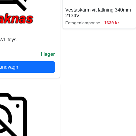
Vestaskärm vit fattning 340mm
2134V
Fotogenlampor.se ·
1639 kr
 WL.toys
I lager
kundvagn