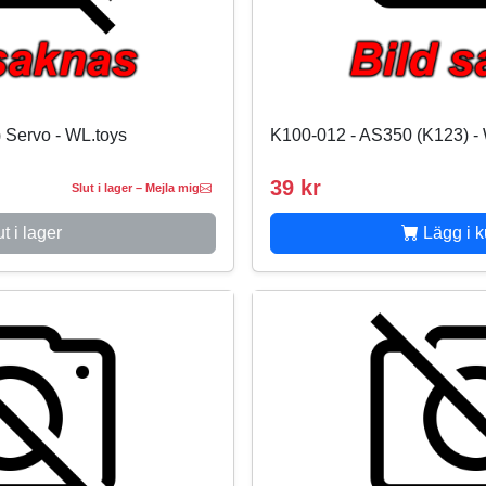
 Servo - WL.toys
K100-012 - AS350 (K123) -
39 kr
Slut i lager – Mejla mig
t i lager
Lägg i 