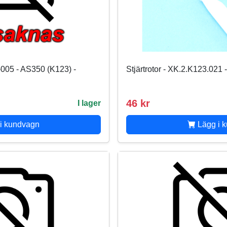
-005 - AS350 (K123) -
Stjärtrotor - XK.2.K123.021
46 kr
I lager
i kundvagn
Lägg i 