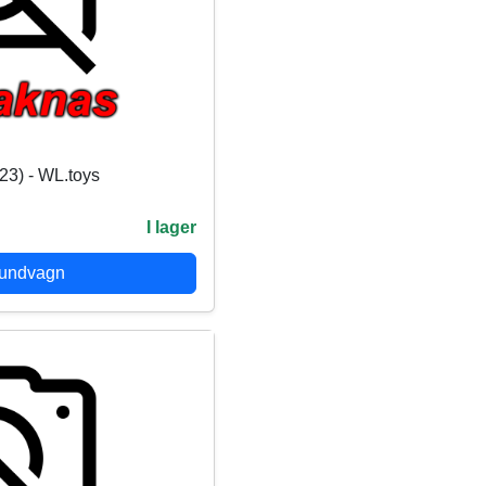
23) - WL.toys
I lager
kundvagn