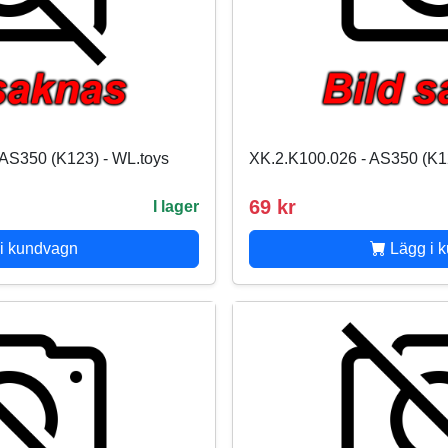
 AS350 (K123) - WL.toys
XK.2.K100.026 - AS350 (K1
69 kr
I lager
i kundvagn
Lägg i 