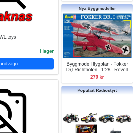
Nya Byggmodeller
 WL.toys
I lager
kundvagn
Byggmodell flygplan - Fokker
Dr,I Richthofen - 1:28 - Revell
279 kr
Populärt Radiostyrt