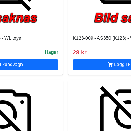
 - WL.toys
K123-009 - AS350 (K123) -
28 kr
I lager
i kundvagn
Lägg i 