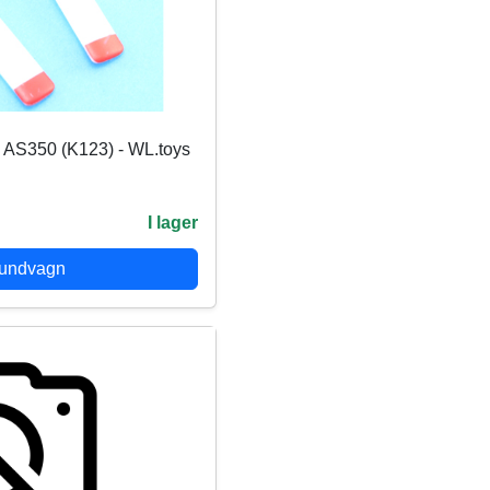
 - AS350 (K123) - WL.toys
I lager
kundvagn