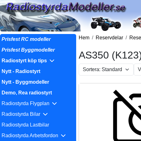
Hem
Reservdelar
Reser
Prisfest RC modeller
Prisfest Byggmodeller
AS350 (K123
Radiostyrt köp tips
Nytt - Radiostyrt
Nytt - Byggmodeller
Demo, Rea radiostyrt
Radiostyrda Flygplan
Radiostyrda Bilar
Radiostyrda Lastbilar
Radiostyrda Arbetsfordon