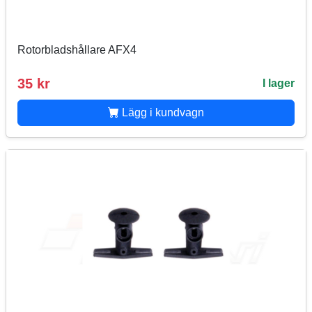
Rotorbladshållare AFX4
35 kr
I lager
Lägg i kundvagn