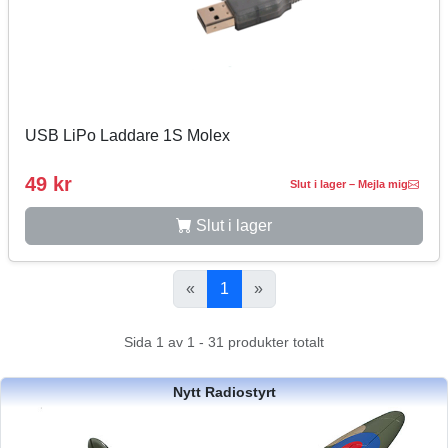
USB LiPo Laddare 1S Molex
49 kr
Slut i lager – Mejla mig
Slut i lager
«
1
»
Sida 1 av 1 - 31 produkter totalt
Nytt Radiostyrt