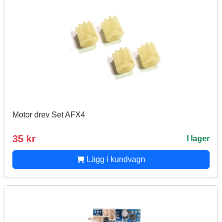
Motor drev Set AFX4
35 kr
I lager
Lägg i kundvagn