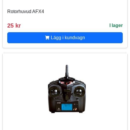
Rotorhuvud AFX4
25 kr
I lager
Lägg i kundvagn