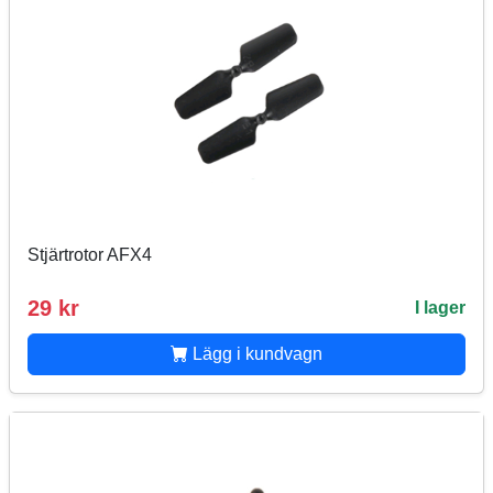
Stjärtrotor AFX4
29 kr
I lager
Lägg i kundvagn