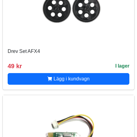
Drev Set AFX4
49 kr
I lager
Lägg i kundvagn