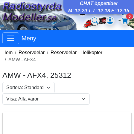
CHAT öppettider
M: 12-20 T-T: 12-18 F: 12-15
0
Meny
Hem
Reservdelar
Reservdelar - Helikopter
AMW - AFX4
AMW - AFX4, 25312