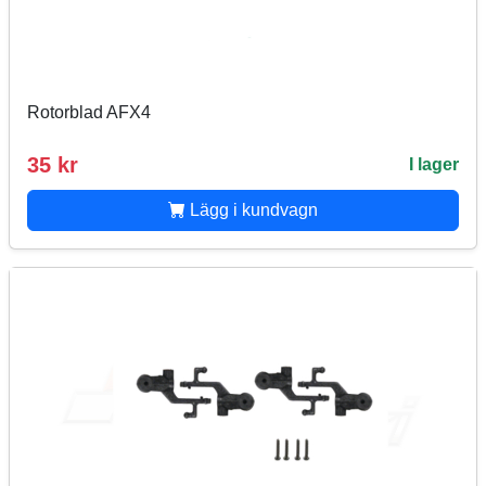
Rotorblad AFX4
35 kr
I lager
Lägg i kundvagn