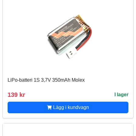
LiPo-batteri 1S 3,7V 350mAh Molex
139 kr
I lager
Lägg i kundvagn