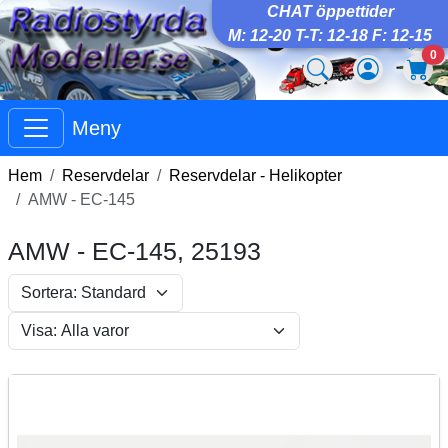
CHAT öppettider
M: 12-20 T-T: 12-18 F: 12-15
0
Meny
Hem
Reservdelar
Reservdelar - Helikopter
AMW - EC-145
AMW - EC-145, 25193