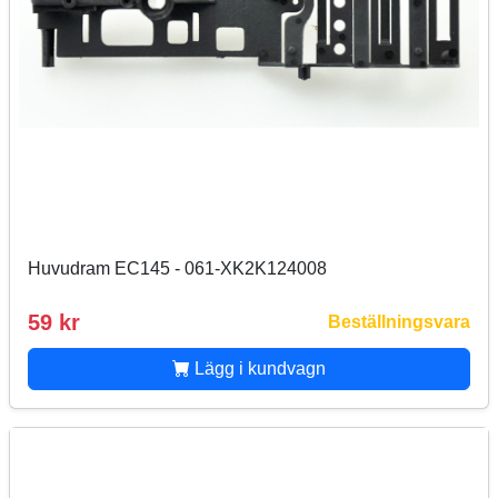
Huvudram EC145 - 061-XK2K124008
59 kr
Beställningsvara
Lägg i kundvagn