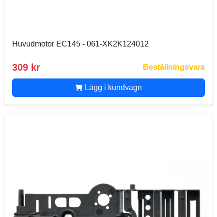
Huvudmotor EC145 - 061-XK2K124012
309 kr
Beställningsvara
Lägg i kundvagn