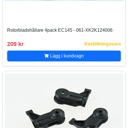
Rotorbladshållare 4pack EC145 - 061-XK2K124006
209 kr
Beställningsvara
Lägg i kundvagn