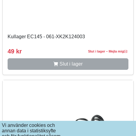
Kullager EC145 - 061-XK2K124003
49 kr
Slut i lager – Mejla mig
Slut i lager
Vi använder cookies och
annan data i statistiksyfte