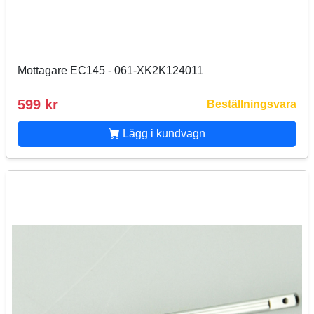
Mottagare EC145 - 061-XK2K124011
599 kr
Beställningsvara
Lägg i kundvagn