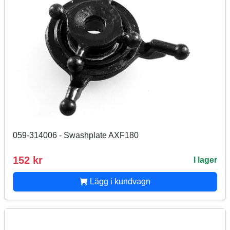
059-314006 - Swashplate AXF180
152 kr
I lager
Lägg i kundvagn