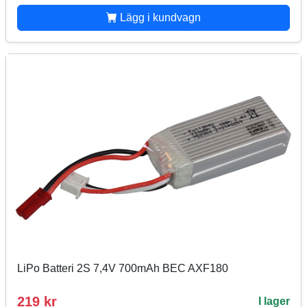
Lägg i kundvagn
LiPo Batteri 2S 7,4V 700mAh BEC AXF180
219 kr
I lager