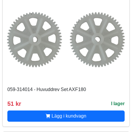
059-314014 - Huvuddrev Set AXF180
51 kr
I lager
Lägg i kundvagn