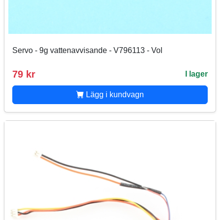
Servo - 9g vattenavvisande - V796113 - Vol
79 kr
I lager
Lägg i kundvagn