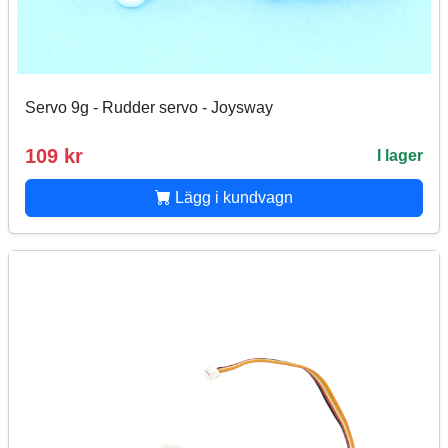
Servo 9g - Rudder servo - Joysway
109 kr
I lager
Lägg i kundvagn