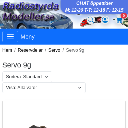
CHAT öppettider
M: 12-20 T-T: 12-18 F: 12-15
0
Meny
Hem
Reservdelar
Servo
Servo 9g
Servo 9g