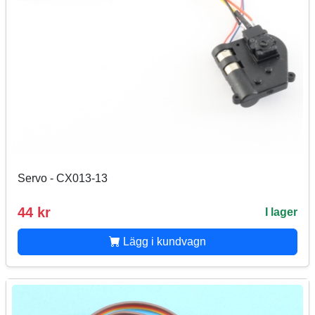
Servo - CX013-13
44 kr
I lager
Lägg i kundvagn