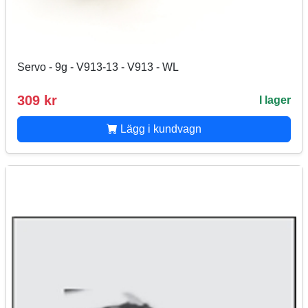
Servo - 9g - V913-13 - V913 - WL
309 kr
I lager
Lägg i kundvagn