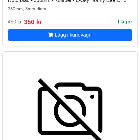
Rotorblad - 330mm - Kolfiber - E-Sky Honny Bee CP2
330mm, 3mm diam
350 kr
450 kr
I lager
Lägg i kundvagn