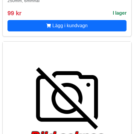
250mm, 6mmhål
99 kr
I lager
Lägg i kundvagn