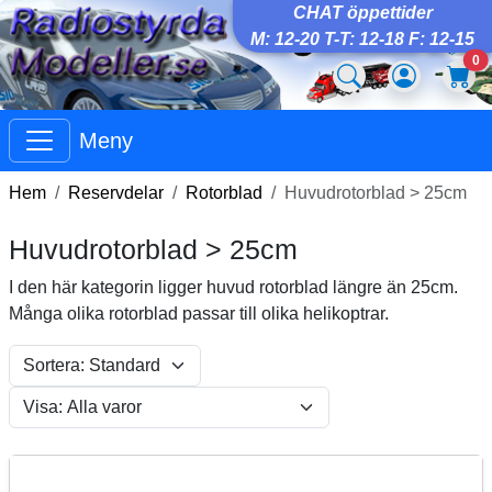
CHAT öppettider
M: 12-20 T-T: 12-18 F: 12-15
0
Meny
Hem
Reservdelar
Rotorblad
Huvudrotorblad > 25cm
Huvudrotorblad > 25cm
I den här kategorin ligger huvud rotorblad längre än 25cm.
Många olika rotorblad passar till olika helikoptrar.