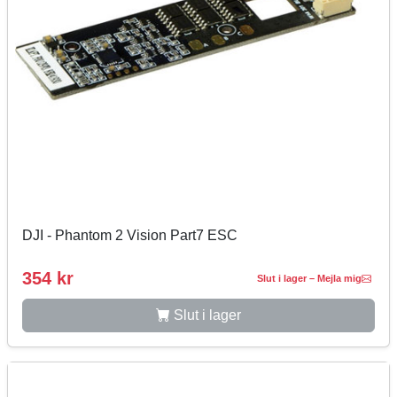
DJI - Phantom 2 Vision Part7 ESC
354 kr
Slut i lager – Mejla mig
Slut i lager