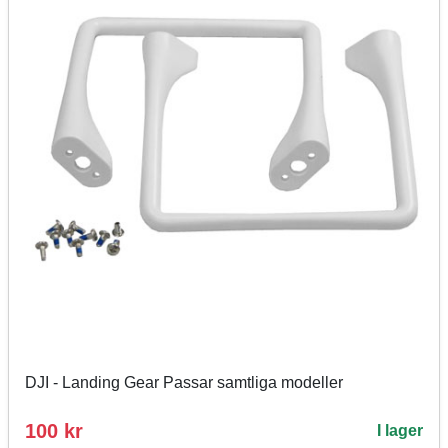
DJI - Landing Gear Passar samtliga modeller
100 kr
I lager