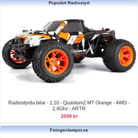
Populärt Radiostyrt
Radiostyrda bilar - 1:10 - Quantum2 MT Orange - 4WD -
2,4Ghz - ARTR
2699 kr
Fotogenlampor.se