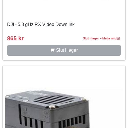
DJI - 5.8 gHz RX Video Downlink
865 kr
Slut i lager – Mejla mig
Slut i lager