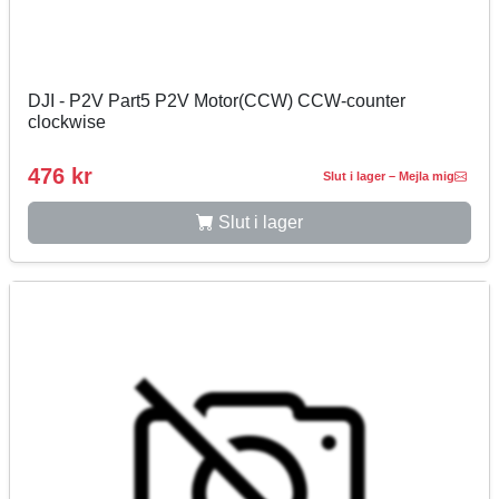
DJI - P2V Part5 P2V Motor(CCW) CCW-counter
clockwise
476 kr
Slut i lager – Mejla mig
Slut i lager