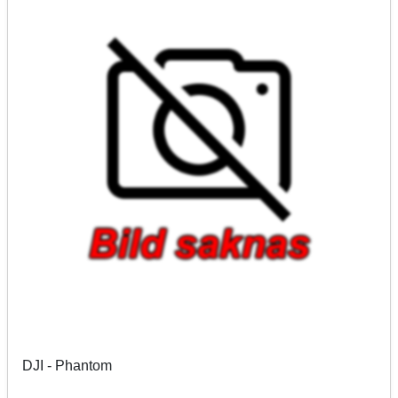
DJI - Phantom