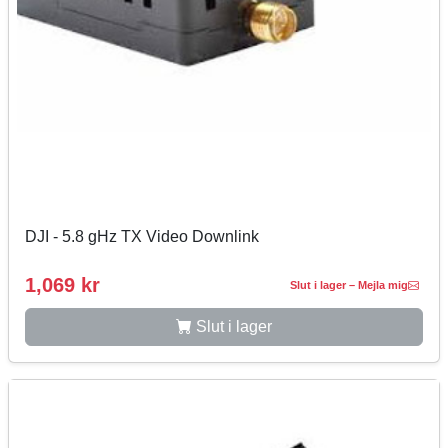
DJI - 5.8 gHz TX Video Downlink
1,069 kr
Slut i lager – Mejla mig
Slut i lager