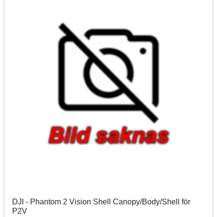
DJI - Phantom 2 Vision Shell Canopy/Body/Shell för
P2V