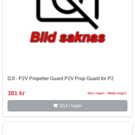
DJI - P2V Propeller Guard P2V Prop Guard for P2
381 kr
Slut i lager – Mejla mig
Slut i lager