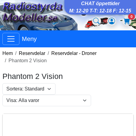
CHAT öppettider
M: 12-20 T-T: 12-18 F: 12-15
0
Meny
Hem
Reservdelar
Reservdelar - Droner
Phantom 2 Vision
Phantom 2 Vision