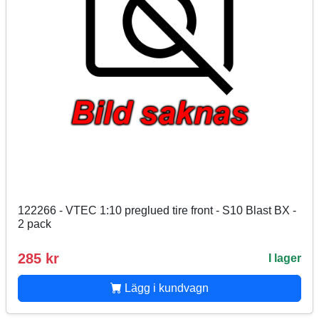
122266 - VTEC 1:10 preglued tire front - S10 Blast BX -
2 pack
285 kr
I lager
Lägg i kundvagn