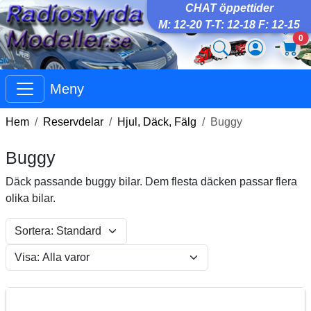
CHAT öppettider
M: 12-20 T-T: 12-18 F: 12-15
0
Meny
Hem
Reservdelar
Hjul, Däck, Fälg
Buggy
Buggy
Däck passande buggy bilar. Dem flesta däcken passar flera
olika bilar.