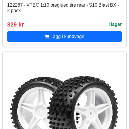
122267 - VTEC 1:10 preglued tire rear - S10 Blast BX -
2 pack
329 kr
I lager
Lägg i kundvagn