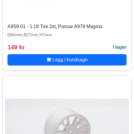
A959-01 - 1:18 Tire 2st, Passar A979 Magma
D60mm,B27mm,H7mm
149 kr
I lager
Lägg i kundvagn