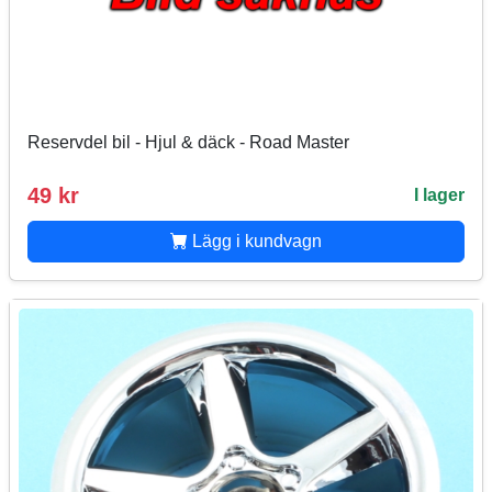
Reservdel bil - Hjul & däck - Road Master
49 kr
I lager
Lägg i kundvagn