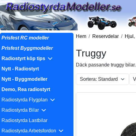
Hem
Reservdelar
Hjul,
Prisfest RC modeller
Prisfest Byggmodeller
Truggy
Radiostyrt köp tips
Däck passande truggy bilar. 
Nytt - Radiostyrt
Nytt - Byggmodeller
Demo, Rea radiostyrt
Radiostyrda Flygplan
Radiostyrda Bilar
Radiostyrda Lastbilar
Radiostyrda Arbetsfordon