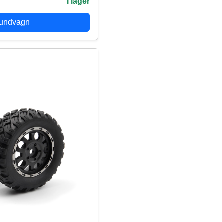
I lager
kundvagn