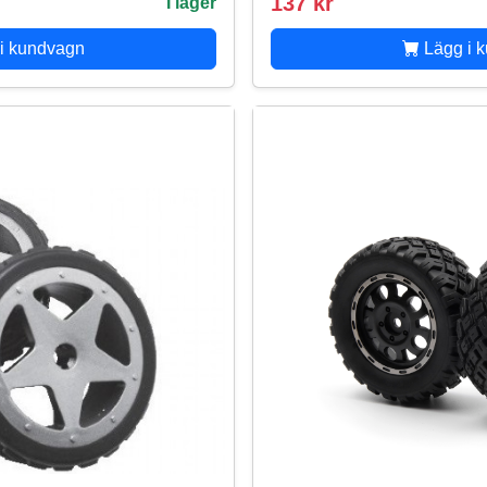
137 kr
I lager
i kundvagn
Lägg i 