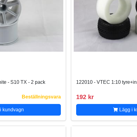
te - S10 TX - 2 pack
122010 - VTEC 1:10 tyre+ins
192 kr
Beställningsvara
i kundvagn
Lägg i 