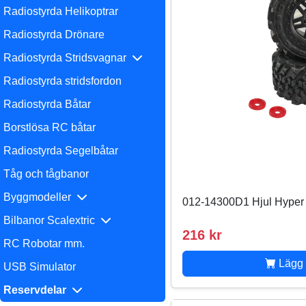
Radiostyrda Helikoptrar
Radiostyrda Drönare
Radiostyrda Stridsvagnar
Radiostyrda stridsfordon
Radiostyrda Båtar
Borstlösa RC båtar
Radiostyrda Segelbåtar
Tåg och tågbanor
Byggmodeller
012-14300D1 Hjul Hyper
Bilbanor Scalextric
216 kr
RC Robotar mm.
Lägg 
USB Simulator
Reservdelar