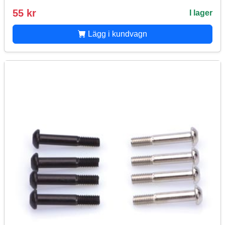
55 kr
I lager
Lägg i kundvagn