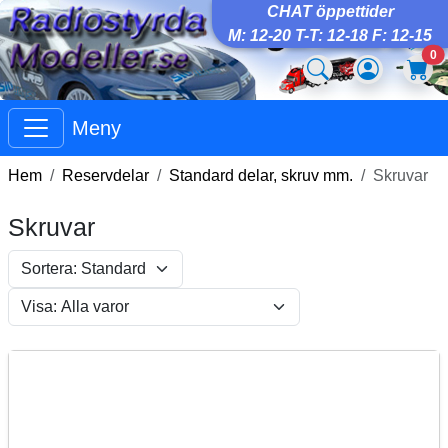
CHAT öppettider
M: 12-20 T-T: 12-18 F: 12-15
0
Meny
Hem
Reservdelar
Standard delar, skruv mm.
Skruvar
Skruvar