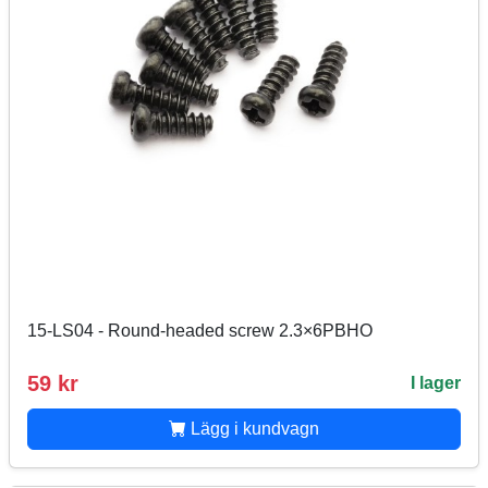
15-LS04 - Round-headed screw 2.3×6PBHO
59 kr
I lager
Lägg i kundvagn