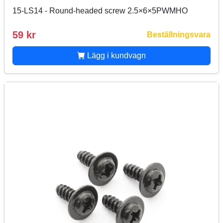
15-LS14 - Round-headed screw 2.5×6×5PWMHO
59 kr
Beställningsvara
Lägg i kundvagn