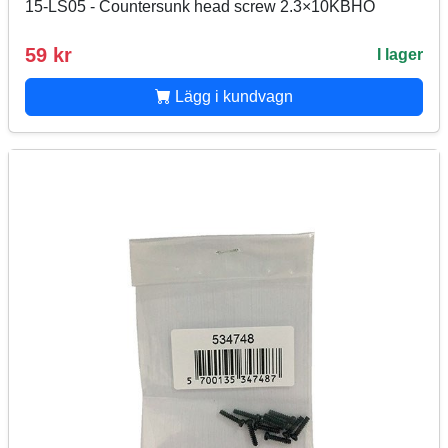
15-LS05 - Countersunk head screw 2.3×10KBHO
59 kr
I lager
Lägg i kundvagn