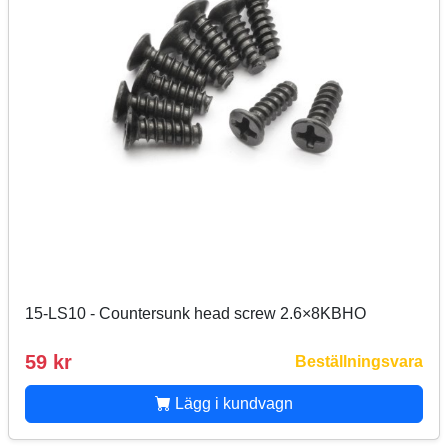
15-LS10 - Countersunk head screw 2.6×8KBHO
59 kr
Beställningsvara
Lägg i kundvagn