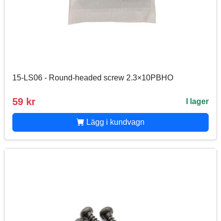
15-LS06 - Round-headed screw 2.3×10PBHO
59 kr
I lager
Lägg i kundvagn