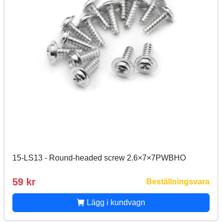
15-LS13 - Round-headed screw 2.6×7×7PWBHO
59 kr
Beställningsvara
Lägg i kundvagn