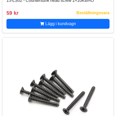
15-LS02 - Countersunk head screw 2×10KBHO
59 kr
Beställningsvara
Lägg i kundvagn