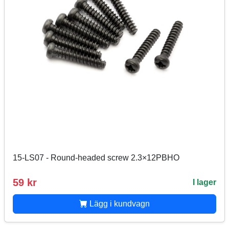
15-LS07 - Round-headed screw 2.3×12PBHO
59 kr
I lager
Lägg i kundvagn