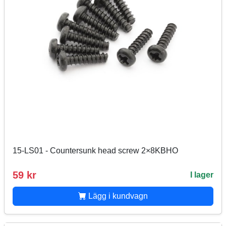
15-LS01 - Countersunk head screw 2×8KBHO
59 kr
I lager
Lägg i kundvagn