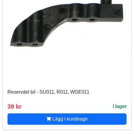
Reservdel bil - SU011, R011, WGE011
39 kr
I lager
Lägg i kundvagn