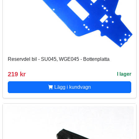
Reservdel bil - SU045, WGE045 - Bottenplatta
219 kr
I lager
Lägg i kundvagn