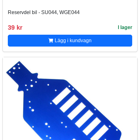
Reservdel bil - SU044, WGE044
39 kr
I lager
Lägg i kundvagn