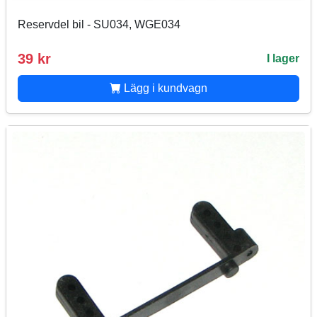
Reservdel bil - SU034, WGE034
39 kr
I lager
Lägg i kundvagn