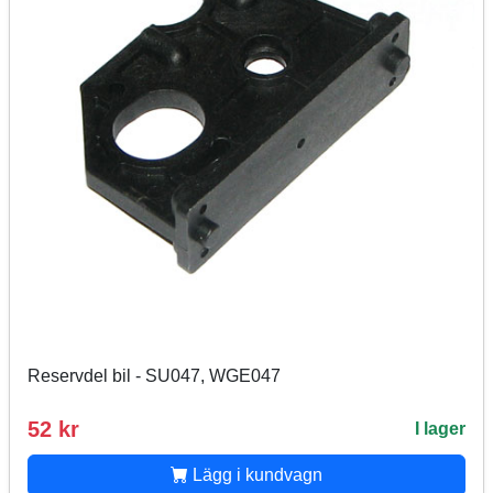
Reservdel bil - SU047, WGE047
52 kr
I lager
Lägg i kundvagn