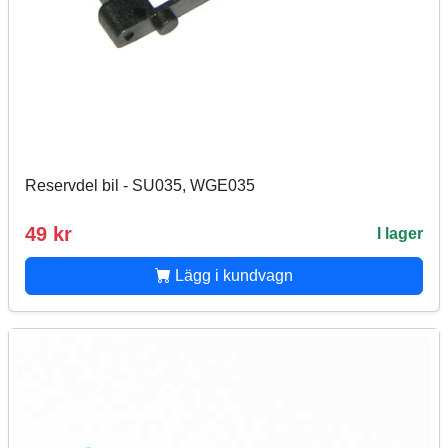
Reservdel bil - SU035, WGE035
49 kr
I lager
Lägg i kundvagn