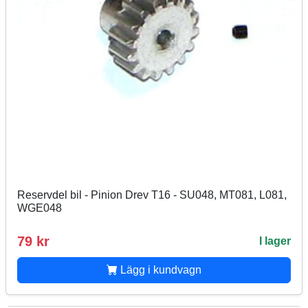
Reservdel bil - Pinion Drev T16 - SU048, MT081, L081,
WGE048
79 kr
I lager
Lägg i kundvagn