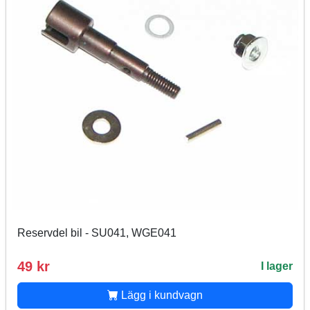
Reservdel bil - SU041, WGE041
49 kr
I lager
Lägg i kundvagn