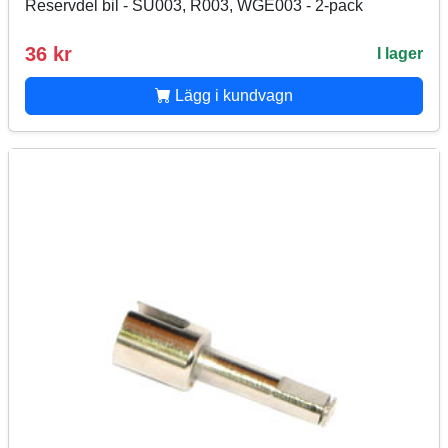
Reservdel bil - SU003, R003, WGE003 - 2-pack
36 kr
I lager
Lägg i kundvagn