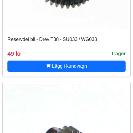
Reservdel bil - Drev T38 - SU033 / WG033
49 kr
I lager
Lägg i kundvagn