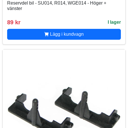
Reservdel bil - SU014, R014, WGE014 - Höger +
vänster
89 kr
I lager
Lägg i kundvagn