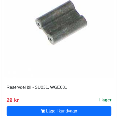
Reservdel bil - SU031, WGE031
29 kr
I lager
Lägg i kundvagn