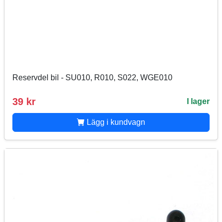
Reservdel bil - SU010, R010, S022, WGE010
39 kr
I lager
Lägg i kundvagn