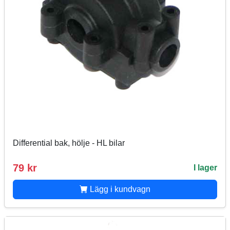
Differential bak, hölje - HL bilar
79 kr
I lager
Lägg i kundvagn