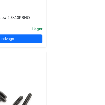
screw 2.3×10PBHO
I lager
kundvagn