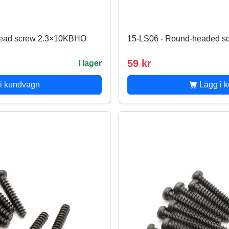
head screw 2.3×10KBHO
15-LS06 - Round-headed 
59 kr
I lager
i kundvagn
Lägg i 