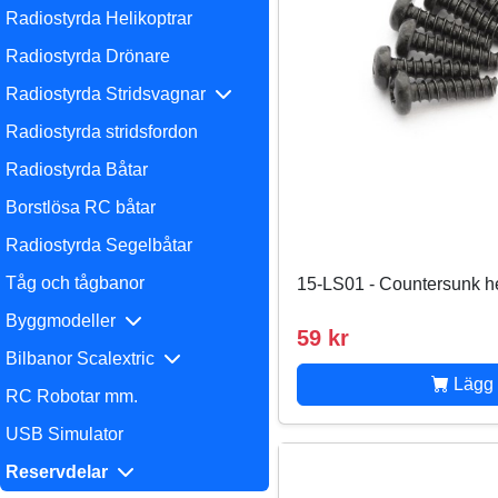
Radiostyrda Helikoptrar
Radiostyrda Drönare
Radiostyrda Stridsvagnar
Radiostyrda stridsfordon
Radiostyrda Båtar
Borstlösa RC båtar
Radiostyrda Segelbåtar
Tåg och tågbanor
15-LS01 - Countersunk 
Byggmodeller
59 kr
Bilbanor Scalextric
Lägg 
RC Robotar mm.
USB Simulator
Reservdelar