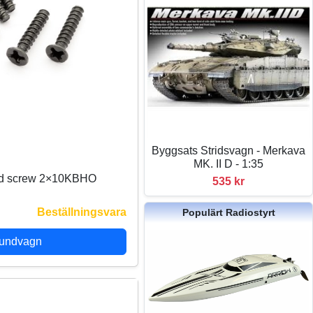
Byggsats Stridsvagn - Merkava
MK. II D - 1:35
ad screw 2×10KBHO
535 kr
Beställningsvara
Populärt Radiostyrt
kundvagn