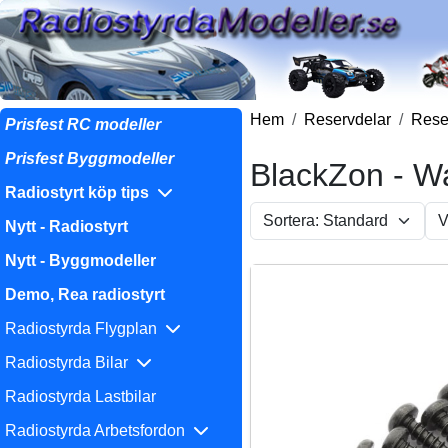
Hem
Reservdelar
Reser
Prisfest RC modeller
Prisfest Byggmodeller
BlackZon - Wa
Radiostyrt köp tips
Nytt - Radiostyrt
Nytt - Byggmodeller
Demo, Rea radiostyrt
Radiostyrda Flygplan
Radiostyrda Bilar
Radiostyrda Lastbilar
Radiostyrda Arbetsfordon