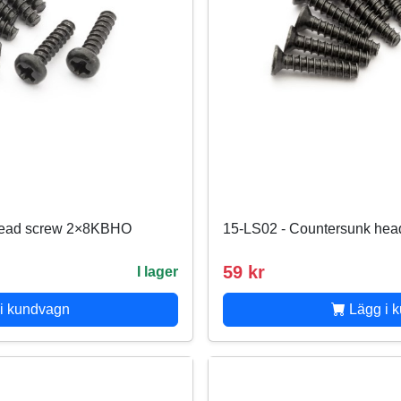
head screw 2×8KBHO
15-LS02 - Countersunk he
59 kr
I lager
i kundvagn
Lägg i 