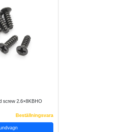
ad screw 2.6×8KBHO
Beställningsvara
kundvagn