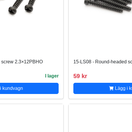
d screw 2.3×12PBHO
15-LS08 - Round-headed 
59 kr
I lager
i kundvagn
Lägg i 