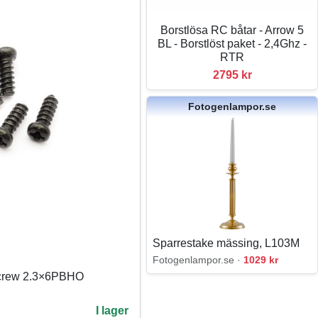
Borstlösa RC båtar - Arrow 5
BL - Borstlöst paket - 2,4Ghz -
RTR
2795 kr
Fotogenlampor.se
Sparrestake mässing, L103M
Fotogenlampor.se ·
1029 kr
screw 2.3×6PBHO
I lager