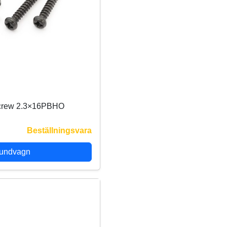
screw 2.3×16PBHO
Beställningsvara
kundvagn