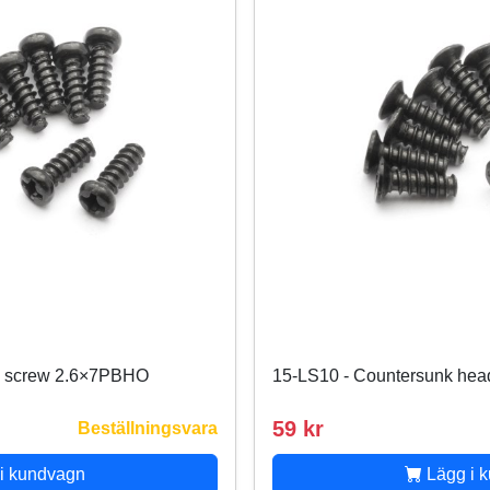
d screw 2.6×7PBHO
15-LS10 - Countersunk he
59 kr
Beställningsvara
i kundvagn
Lägg i 