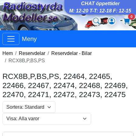
CHAT öppettider
M: 12-20 T-T: 12-18 F: 12-15
0
Meny
Hem
Reservdelar
Reservdelar - Bilar
RCX8B,P,BS,PS
RCX8B,P,BS,PS, 22464, 22465,
22466, 22467, 22474, 22468, 22469,
22470, 22471, 22472, 22473, 22475