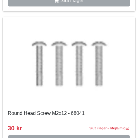
Slut i lager
Round Head Screw M2x12 - 68041
30 kr
Slut i lager – Mejla mig