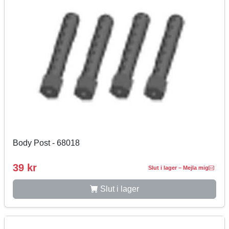
Body Post - 68018
39 kr
Slut i lager – Mejla mig
Slut i lager