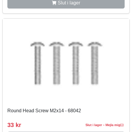
Slut i lager
Round Head Screw M2x14 - 68042
33 kr
Slut i lager – Mejla mig