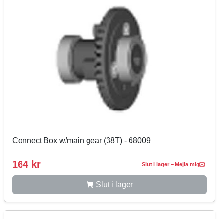
Connect Box w/main gear (38T) - 68009
164 kr
Slut i lager – Mejla mig
Slut i lager