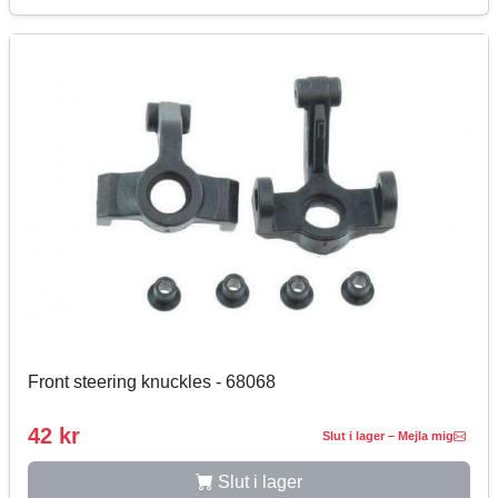
Front steering knuckles - 68068
42 kr
Slut i lager – Mejla mig
Slut i lager