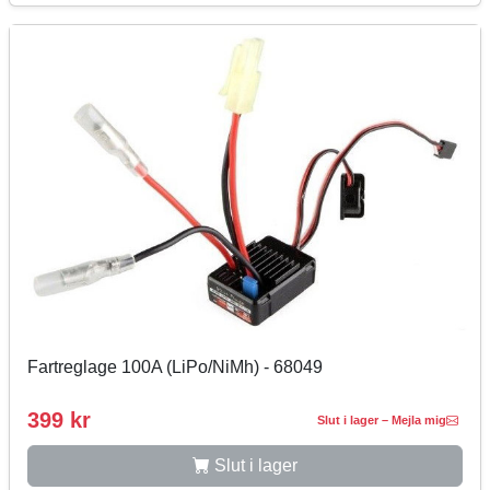
Fartreglage 100A (LiPo/NiMh) - 68049
399 kr
Slut i lager – Mejla mig
Slut i lager