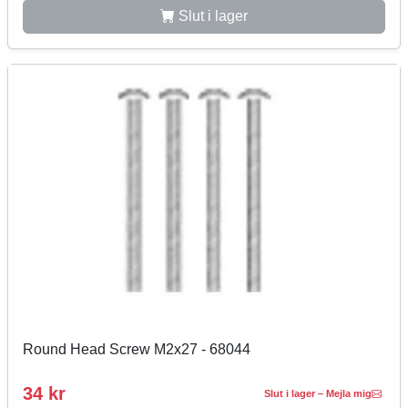
Slut i lager
Round Head Screw M2x27 - 68044
34 kr
Slut i lager – Mejla mig