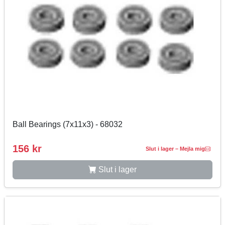
Ball Bearings (7x11x3) - 68032
156 kr
Slut i lager – Mejla mig
Slut i lager