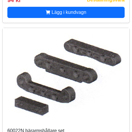
94 kr
Lägg i kundvagn
60022N bärarmshållare set