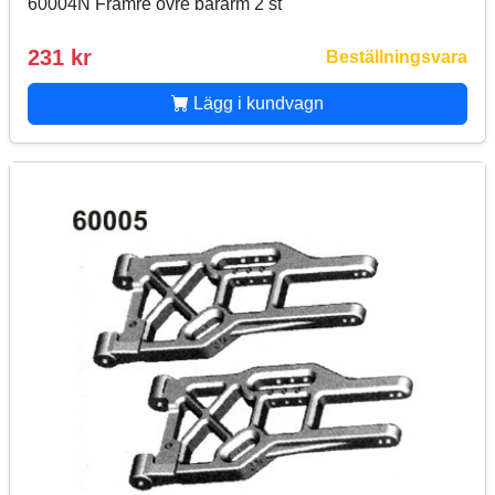
60004N Främre övre bärarm 2 st
231 kr
Beställningsvara
Lägg i kundvagn