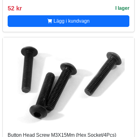
52 kr
I lager
Lägg i kundvagn
Button Head Screw M3X15Mm (Hex Socket/4Pcs)