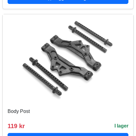
Body Post
119 kr
I lager