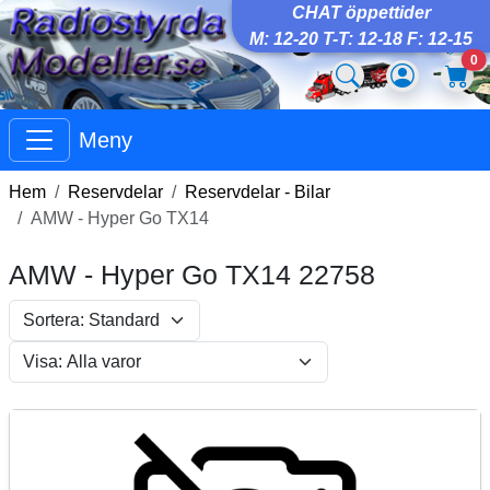
CHAT öppettider
M: 12-20 T-T: 12-18 F: 12-15
0
Meny
Hem
Reservdelar
Reservdelar - Bilar
AMW - Hyper Go TX14
AMW - Hyper Go TX14 22758