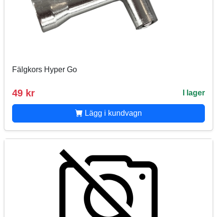
Fälgkors Hyper Go
49 kr
I lager
Lägg i kundvagn