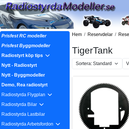
Hem
Reservdelar
Reser
Prisfest RC modeller
Prisfest Byggmodeller
TigerTank
Radiostyrt köp tips
Nytt - Radiostyrt
Nytt - Byggmodeller
Demo, Rea radiostyrt
Radiostyrda Flygplan
Radiostyrda Bilar
Radiostyrda Lastbilar
Radiostyrda Arbetsfordon