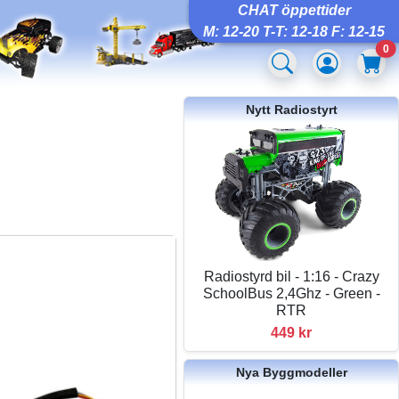
CHAT öppettider
M: 12-20 T-T: 12-18 F: 12-15
0
Nytt Radiostyrt
Radiostyrd bil - 1:16 - Crazy
SchoolBus 2,4Ghz - Green -
RTR
449 kr
Nya Byggmodeller