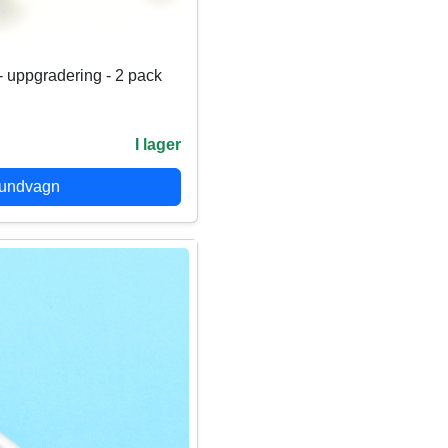
- uppgradering - 2 pack
I lager
kundvagn