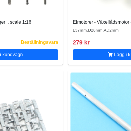
ger I. scale 1:16
Elmotorer - Växellådsmotor 
L37mm,D28mm,AD2mm
279 kr
Beställningsvara
i kundvagn
Lägg i 