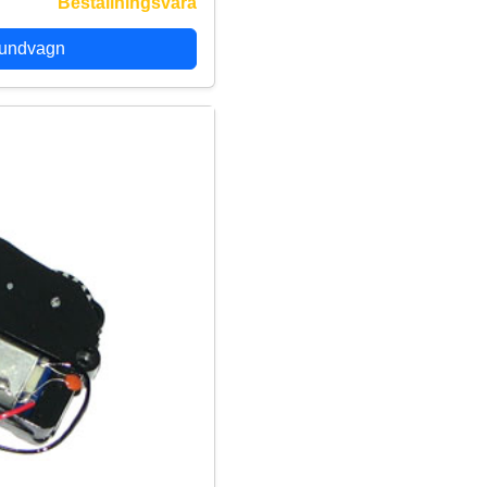
Beställningsvara
kundvagn