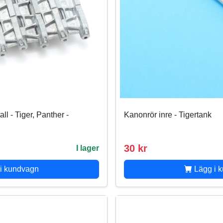
ll - Tiger, Panther -
Kanonrör inre - Tigertank
30 kr
I lager
i kundvagn
Lägg i 