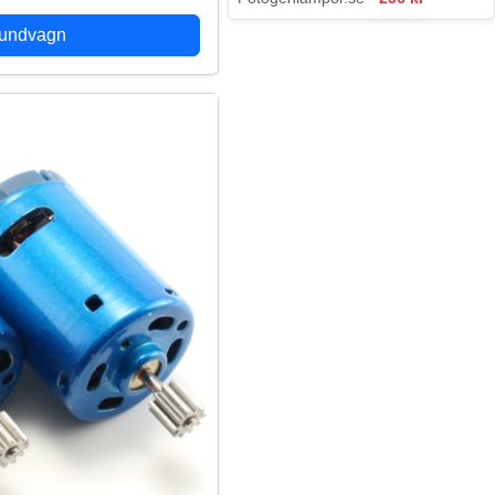
kundvagn