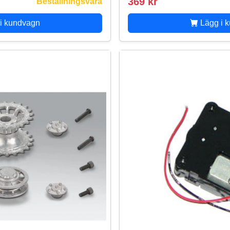
369 kr
Beställningsvara
i kundvagn
Lägg i 