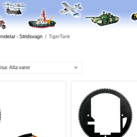
vdelar - Stridsvagn
TigerTank