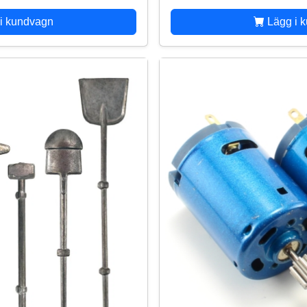
i kundvagn
Lägg i 