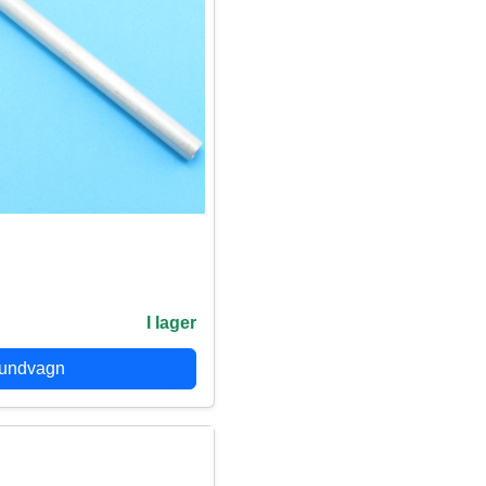
I lager
kundvagn