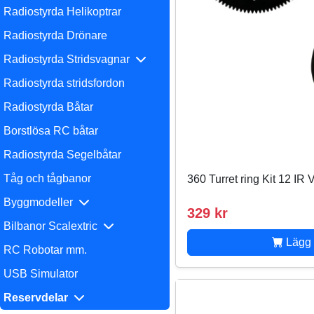
Radiostyrda Helikoptrar
Radiostyrda Drönare
Radiostyrda Stridsvagnar
Radiostyrda stridsfordon
Radiostyrda Båtar
Borstlösa RC båtar
Radiostyrda Segelbåtar
Tåg och tågbanor
360 Turret ring Kit 12 IR 
Byggmodeller
329 kr
Bilbanor Scalextric
Lägg 
RC Robotar mm.
USB Simulator
Reservdelar