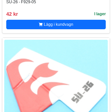
SU-26 - F929-05
42 kr
I lager
Lägg i kundvagn