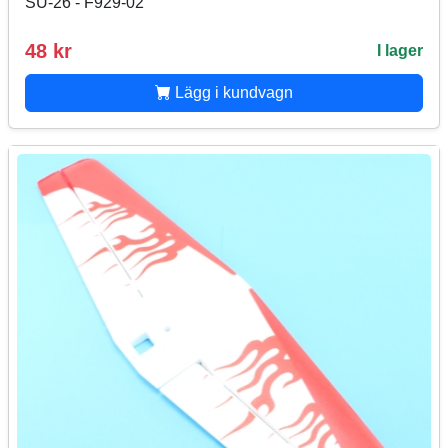
SU-26 - F929-02
48 kr
I lager
Lägg i kundvagn