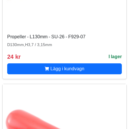
Propeller - L130mm - SU-26 - F929-07
D130mm,H3,7 / 3,15mm
24 kr
I lager
Lägg i kundvagn