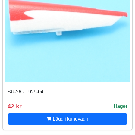
SU-26 - F929-04
42 kr
I lager
Lägg i kundvagn