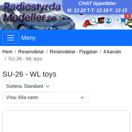
CHAT öppettider
M: 12-20 T-T: 12-18 F: 12-15
0
Meny
Hem
Reservdelar
Reservdelar - Flygplan
4 kanals
SU-26 - WL toys
SU-26 - WL toys