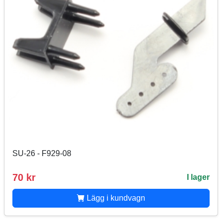
SU-26 - F929-08
70 kr
I lager
Lägg i kundvagn