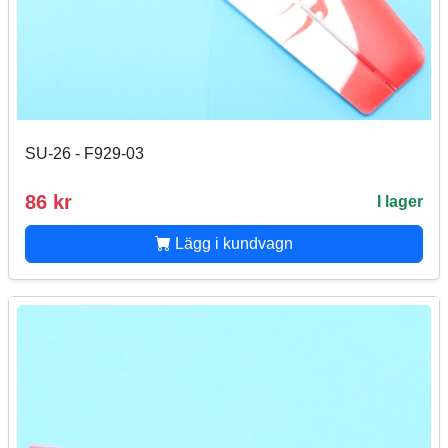
SU-26 - F929-03
86 kr
I lager
Lägg i kundvagn