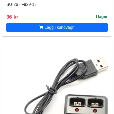
SU-26 - F929-18
36 kr
I lager
Lägg i kundvagn