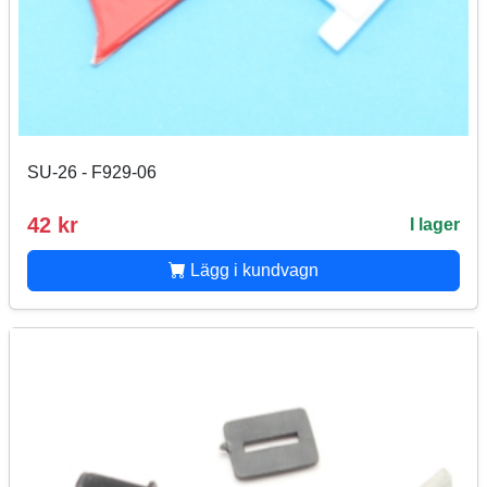
SU-26 - F929-06
42 kr
I lager
Lägg i kundvagn