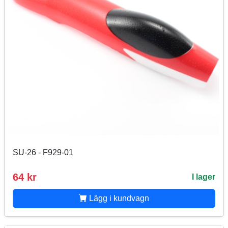
SU-26 - F929-01
64 kr
I lager
Lägg i kundvagn