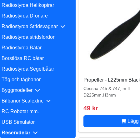
Radiostyrda Helikoptrar
Radiostyrda Drönare
Radiostyrda Stridsvagnar
Radiostyrda stridsfordon
Radiostyrda Båtar
Borstlösa RC båtar
Radiostyrda Segelbåtar
Tåg och tågbanor
Propeller - L225mm Black
Cessna 745 & 747, m.fl.
Byggmodeller
D225mm,H3mm
Bilbanor Scalextric
49 kr
RC Robotar mm.
Lägg 
USB Simulator
Reservdelar