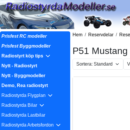
Hem
Reservdelar
Reser
Prisfest RC modeller
Prisfest Byggmodeller
P51 Mustang
Radiostyrt köp tips
Nytt - Radiostyrt
Nytt - Byggmodeller
Demo, Rea radiostyrt
Radiostyrda Flygplan
Radiostyrda Bilar
Radiostyrda Lastbilar
Radiostyrda Arbetsfordon