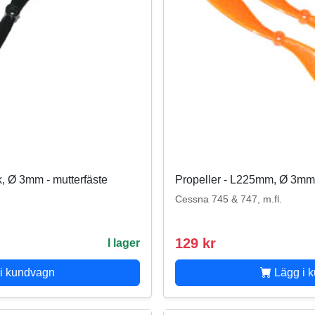
, Ø 3mm - mutterfäste
Propeller - L225mm, Ø 3mm -
Cessna 745 & 747, m.fl.
129 kr
I lager
i kundvagn
Lägg i 