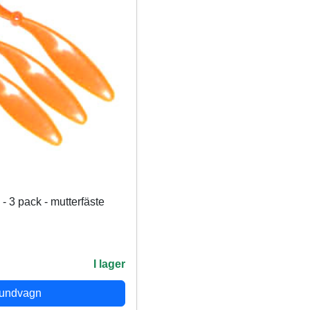
 3 pack - mutterfäste
I lager
kundvagn