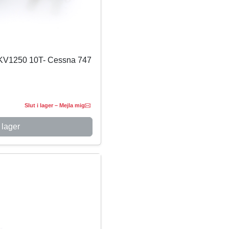
2/KV1250 10T- Cessna 747
Slut i lager – Mejla mig
 lager