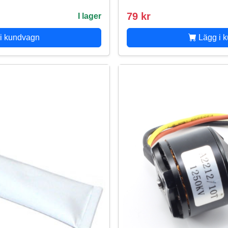
79 kr
I lager
i kundvagn
Lägg i 