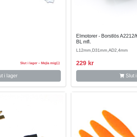
Elmotorer - Borstlös A221
BL mfl.
L12mm,D31mm,AD2,4mm
229 kr
Slut i lager – Mejla mig
t i lager
Slut i