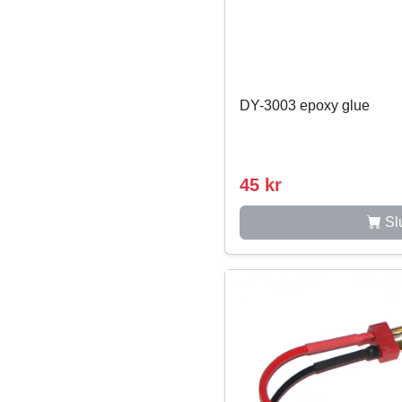
DY-3003 epoxy glue
45 kr
Slu