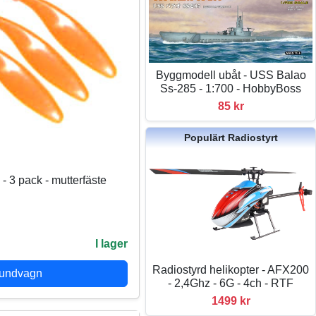
Byggmodell ubåt - USS Balao
Ss-285 - 1:700 - HobbyBoss
85 kr
Populärt Radiostyrt
 3 pack - mutterfäste
I lager
Radiostyrd helikopter - AFX200
kundvagn
- 2,4Ghz - 6G - 4ch - RTF
1499 kr