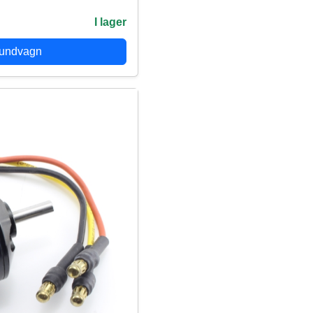
I lager
kundvagn