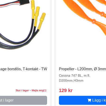
lage borstlös, T-kontakt - TW
Propeller - L200mm, Ø 3mm -
Cessna 747 BL, m.fl.
D200mm,H3mm
129 kr
Slut i lager – Mejla mig
t i lager
Lägg i 