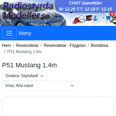
CHAT öppettider
M: 12-20 T-T: 12-18 F: 12-15
0
Meny
Hem
Reservdelar
Reservdelar - Flygplan
Borstlösa
P51 Mustang 1,4m
P51 Mustang 1,4m