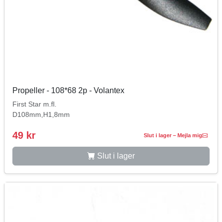
Propeller - 108*68 2p - Volantex
First Star m.fl.
D108mm,H1,8mm
49 kr
Slut i lager – Mejla mig
Slut i lager