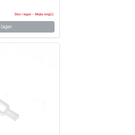
Slut i lager – Mejla mig
 lager