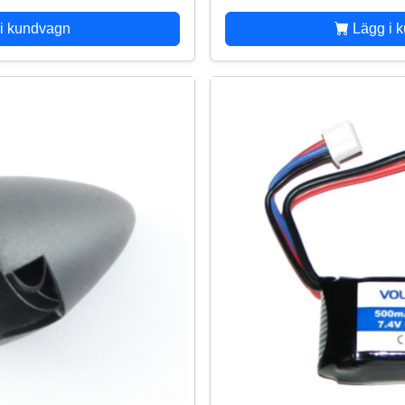
i kundvagn
Lägg i 