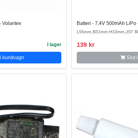
- Volantex
Batteri - 7,4V 500mAh LiPo 
L55mm,B31mm,H10mm,JST B
139 kr
I lager
i kundvagn
Slut i