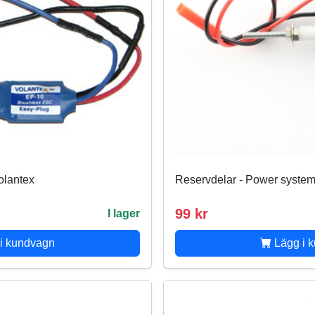
Volantex
Reservdelar - Power system
99 kr
I lager
i kundvagn
Lägg i 