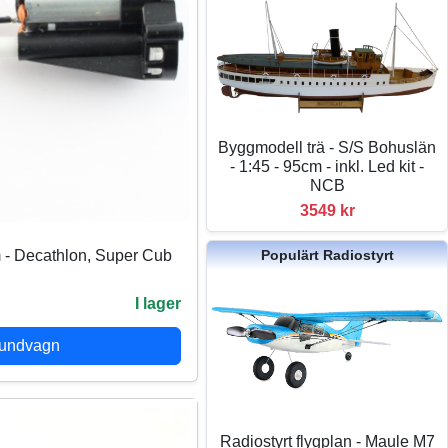
Byggmodell trä - S/S Bohuslän
- 1:45 - 95cm - inkl. Led kit -
NCB
3549 kr
Populärt Radiostyrt
 - Decathlon, Super Cub
I lager
kundvagn
Radiostyrt flygplan - Maule M7