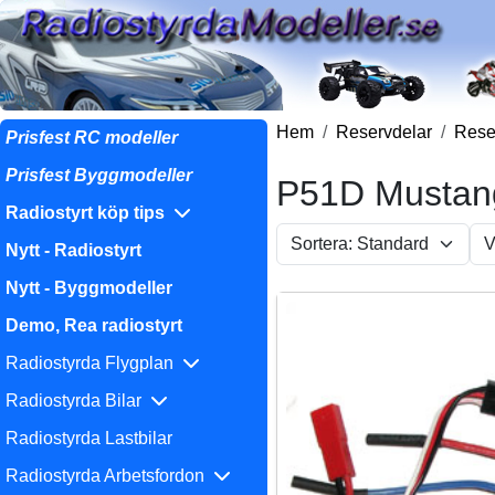
Hem
Reservdelar
Reser
Prisfest RC modeller
Prisfest Byggmodeller
P51D Mustang
Radiostyrt köp tips
Nytt - Radiostyrt
Nytt - Byggmodeller
Demo, Rea radiostyrt
Radiostyrda Flygplan
Radiostyrda Bilar
Radiostyrda Lastbilar
Radiostyrda Arbetsfordon