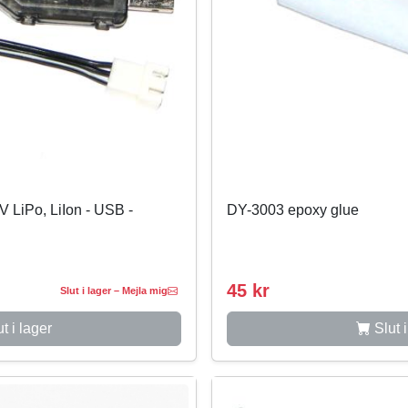
V LiPo, LiIon - USB -
DY-3003 epoxy glue
45 kr
Slut i lager – Mejla mig
t i lager
Slut i