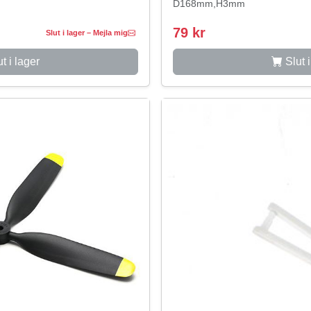
D168mm,H3mm
79 kr
Slut i lager – Mejla mig
t i lager
Slut i