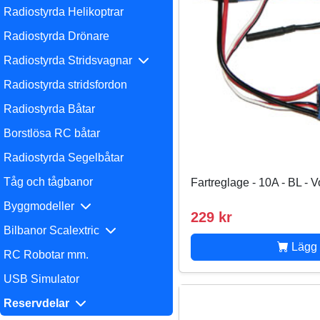
Radiostyrda Helikoptrar
Radiostyrda Drönare
Radiostyrda Stridsvagnar
Radiostyrda stridsfordon
Radiostyrda Båtar
Borstlösa RC båtar
Radiostyrda Segelbåtar
Tåg och tågbanor
Fartreglage - 10A - BL - 
Byggmodeller
229 kr
Bilbanor Scalextric
Lägg 
RC Robotar mm.
USB Simulator
Reservdelar