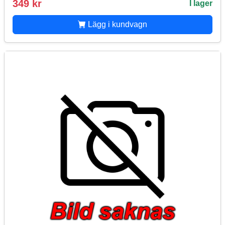
349 kr
I lager
Lägg i kundvagn