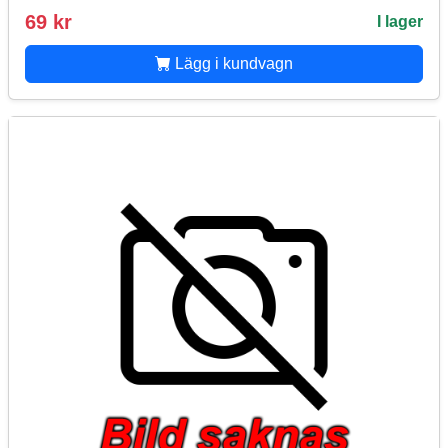
69 kr
I lager
Lägg i kundvagn