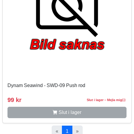
Dynam Seawind - SWD-09 Push rod
99 kr
Slut i lager – Mejla mig
Slut i lager
«
1
»