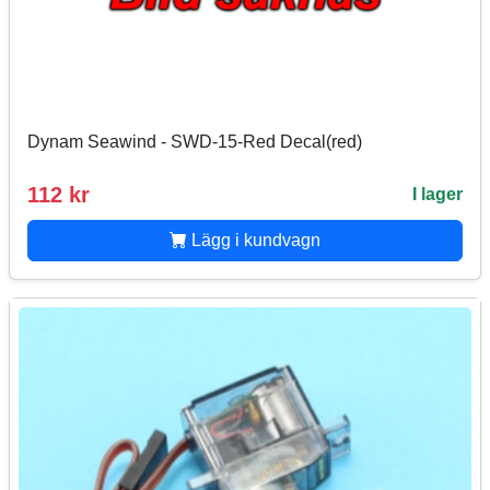
Dynam Seawind - SWD-15-Red Decal(red)
112 kr
I lager
Lägg i kundvagn