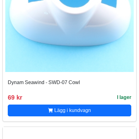
Dynam Seawind - SWD-07 Cowl
69 kr
I lager
Lägg i kundvagn