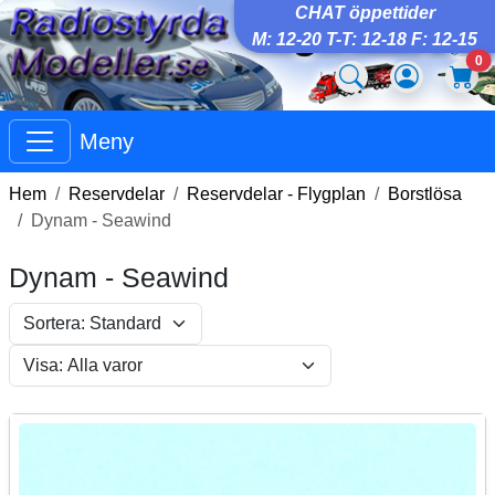
CHAT öppettider
M: 12-20 T-T: 12-18 F: 12-15
0
Meny
Hem
Reservdelar
Reservdelar - Flygplan
Borstlösa
Dynam - Seawind
Dynam - Seawind