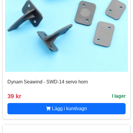
Dynam Seawind - SWD-14 servo horn
39 kr
I lager
Lägg i kundvagn