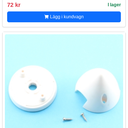
72 kr
I lager
Lägg i kundvagn