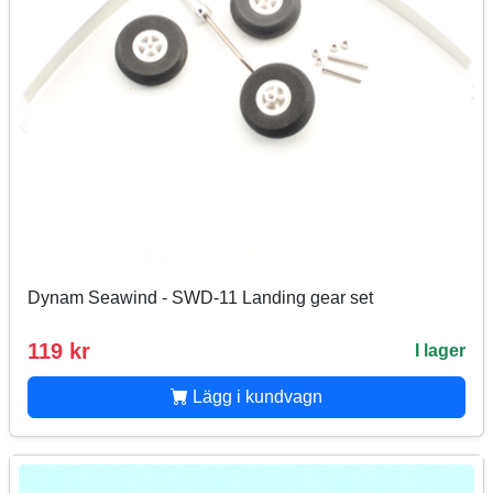
Dynam Seawind - SWD-11 Landing gear set
119 kr
I lager
Lägg i kundvagn