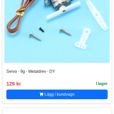
Servo - 9g - Metaldrev - DY
129 kr
I lager
Lägg i kundvagn