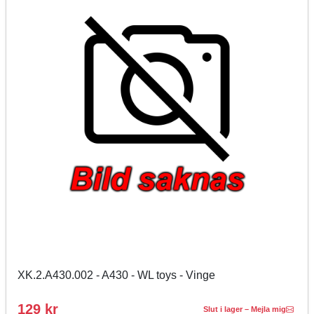
XK.2.A430.002 - A430 - WL toys - Vinge
129 kr
Slut i lager – Mejla mig