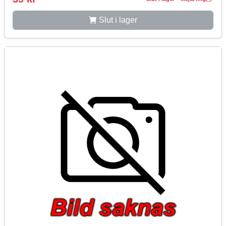
Slut i lager