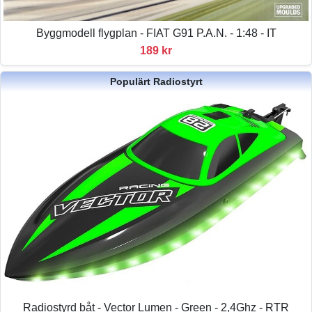
Byggmodell flygplan - FIAT G91 P.A.N. - 1:48 - IT
189 kr
Populärt Radiostyrt
Radiostyrd båt - Vector Lumen - Green - 2,4Ghz - RTR