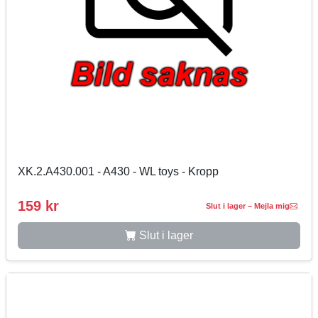
XK.2.A430.001 - A430 - WL toys - Kropp
159 kr
Slut i lager – Mejla mig
Slut i lager