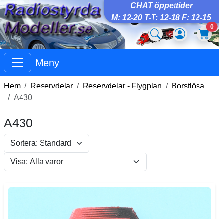
CHAT öppettider
M: 12-20 T-T: 12-18 F: 12-15
0
Meny
Hem
Reservdelar
Reservdelar - Flygplan
Borstlösa
A430
A430