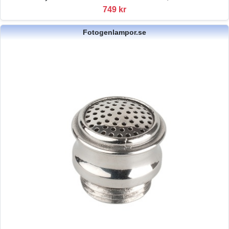
749 kr
Fotogenlampor.se