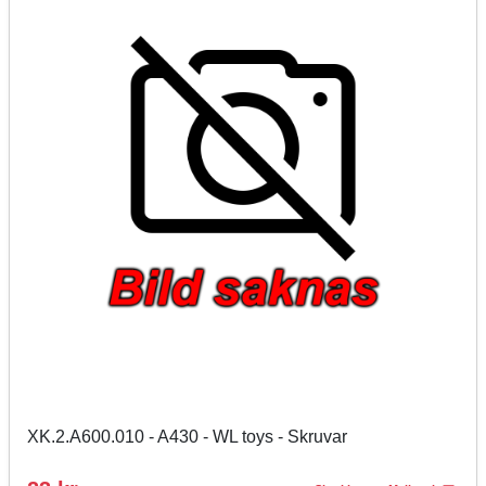
XK.2.A600.010 - A430 - WL toys - Skruvar