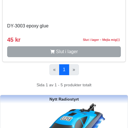
DY-3003 epoxy glue
45 kr
Slut i lager – Mejla mig
Slut i lager
«
1
»
Sida 1 av 1 - 5 produkter totalt
Nytt Radiostyrt