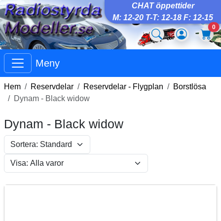
CHAT öppettider
M: 12-20 T-T: 12-18 F: 12-15
0
Meny
Hem
Reservdelar
Reservdelar - Flygplan
Borstlösa
Dynam - Black widow
Dynam - Black widow