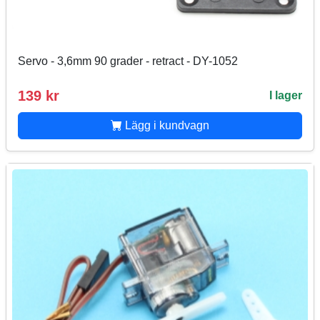
Servo - 3,6mm 90 grader - retract - DY-1052
139 kr
I lager
Lägg i kundvagn