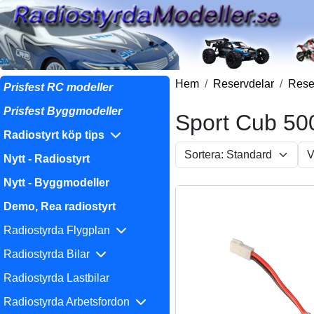
Hem
Reservdelar
Reser
Prisfest RC modeller
Prisfest Byggmodeller
Sport Cub 50
Radiostyrt köp tips
Nytt - Radiostyrt
Nytt - Byggmodeller
Demo, Rea radiostyrt
Radiostyrda Flygplan
Radiostyrda Bilar
Radiostyrda Lastbilar
Radiostyrda Arbetsfordon