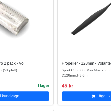
o 2 pack - Vol
Propeller - 128mm - Volante
Vit platt)
Sport Cub 500, Mini Mustang, m
D128mm,H3,6mm
45 kr
I lager
i kundvagn
Lägg i 