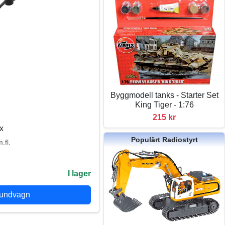
Byggmodell tanks - Starter Set
King Tiger - 1:76
215 kr
x
Populärt Radiostyrt
.fl.
I lager
kundvagn