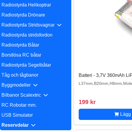
Radiostyrda Helikoptrar
Radiostyrda Drönare
Radiostyrda Stridsvagnar
Radiostyrda stridsfordon
Radiostyrda Båtar
Borstlösa RC båtar
Radiostyrda Segelbåtar
Tåg och tågbanor
Batteri - 3,7V 360mAh LiP
L37mm,B20mm,H8mm,Molex (
Byggmodeller
Bilbanor Scalextric
199 kr
RC Robotar mm.
Lägg 
USB Simulator
Reservdelar