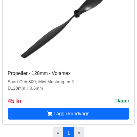
Propeller - 128mm - Volantex
Sport Cub 500, Mini Mustang, m.fl.
D128mm,H3,6mm
45 kr
I lager
Lägg i kundvagn
«
1
»