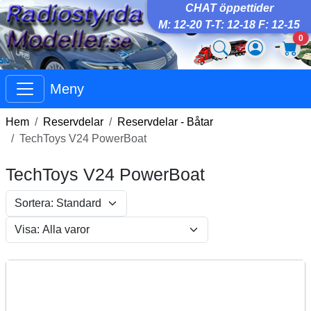
CHAT öppettider
M: 12-20 T-T: 12-18 F: 12-15
0
Meny
Hem
Reservdelar
Reservdelar - Båtar
TechToys V24 PowerBoat
TechToys V24 PowerBoat