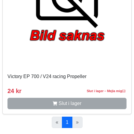
Victory EP 700 / V24 racing Propeller
24 kr
Slut i lager – Mejla mig
Slut i lager
«
1
»