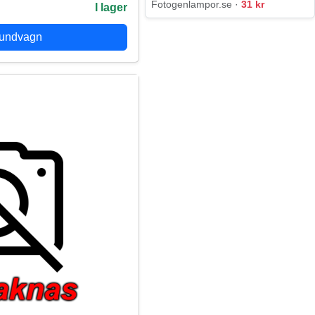
Fotogenlampor.se ·
31 kr
I lager
kundvagn