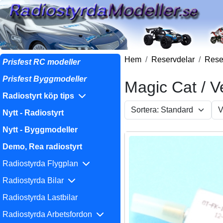
Hem
Reservdelar
Reser
Prisfest RC modeller
Prisfest Byggmodeller
Magic Cat / V
Radiostyrt köp tips
Nytt - Radiostyrt
Nytt - Byggmodeller
Demo, Rea radiostyrt
Radiostyrda Flygplan
Radiostyrda Bilar
Radiostyrda Lastbilar
Radiostyrda Arbetsfordon