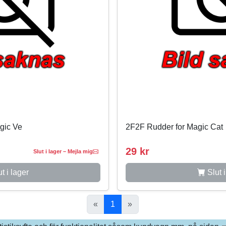
gic Ve
2F2F Rudder for Magic Cat
29 kr
Slut i lager – Mejla mig
t i lager
Slut i
«
1
»