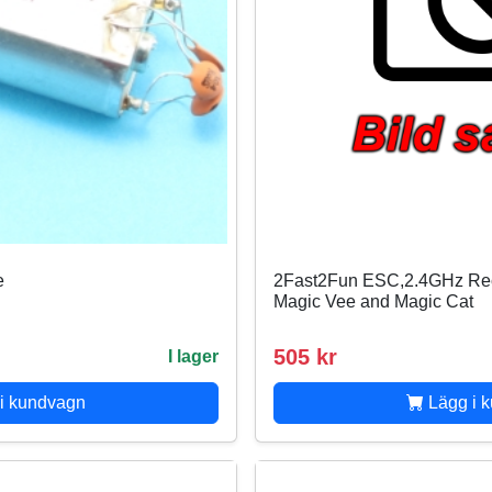
e
2Fast2Fun ESC,2.4GHz Rece
Magic Vee and Magic Cat
505 kr
I lager
i kundvagn
Lägg i 