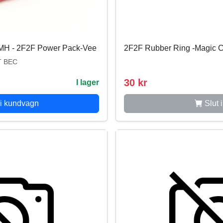
iMH - 2F2F Power Pack-Vee
2F2F Rubber Ring -Magic C
T BEC
30 kr
I lager
i kundvagn
Slut i