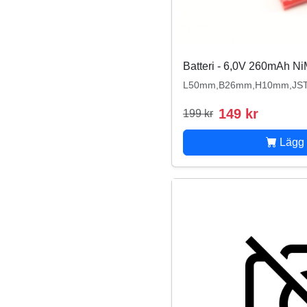
Batteri - 6,0V 260mAh N
L50mm,B26mm,H10mm,JS
149 kr
199 kr
Lägg 