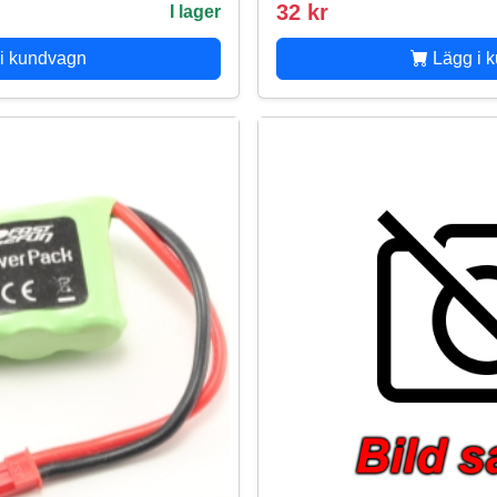
32 kr
I lager
i kundvagn
Lägg i 