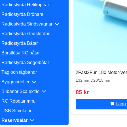
Radiostyrda Helikoptrar
Radiostyrda Drönare
Radiostyrda Stridsvagnar
Radiostyrda stridsfordon
Radiostyrda Båtar
Borstlösa RC båtar
Radiostyrda Segelbåtar
Tåg och tågbanor
2Fast2Fun 180 Motor-Ve
L32mm,D20/15mm
Byggmodeller
Bilbanor Scalextric
85 kr
RC Robotar mm.
Lägg 
USB Simulator
Reservdelar