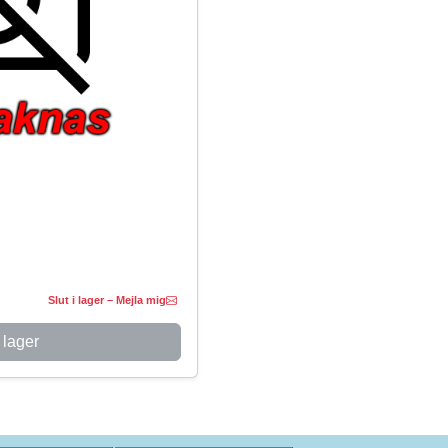
Slut i lager – Mejla mig
 lager