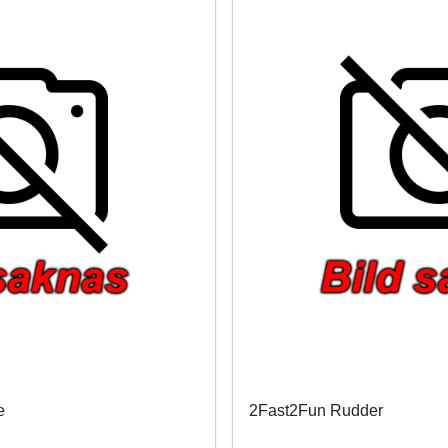
e
2Fast2Fun Rudder