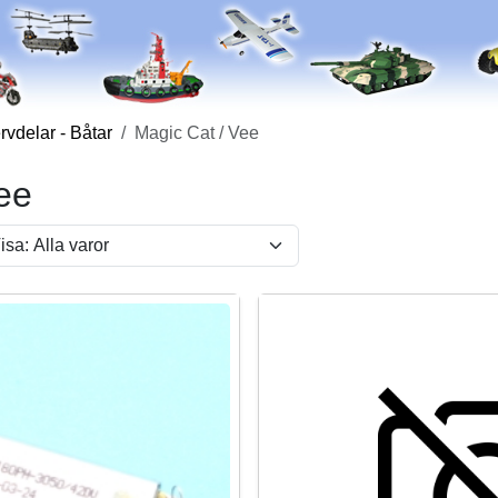
vdelar - Båtar
Magic Cat / Vee
ee