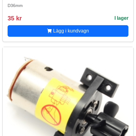
D36mm
35 kr
I lager
Lägg i kundvagn