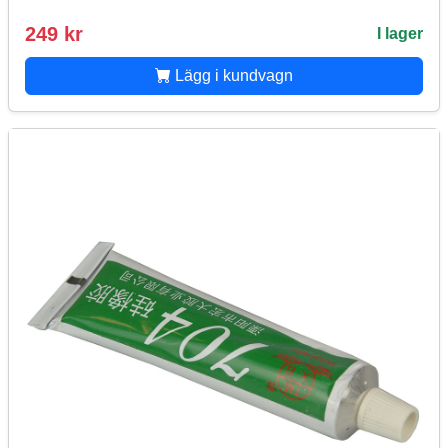
249 kr
I lager
Lägg i kundvagn