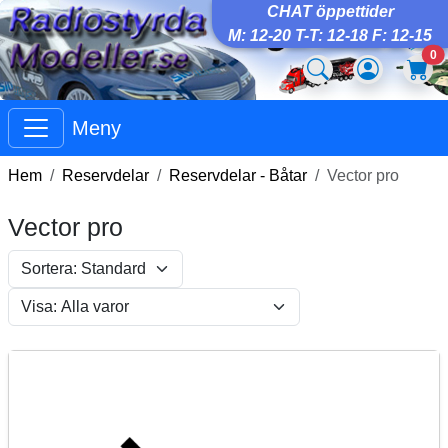
CHAT öppettider
M: 12-20 T-T: 12-18 F: 12-15
0
Meny
Hem
Reservdelar
Reservdelar - Båtar
Vector pro
Vector pro