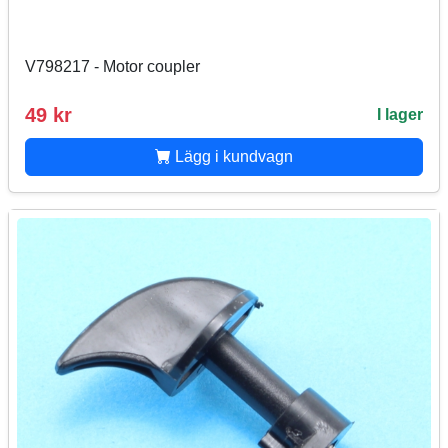
V798217 - Motor coupler
49 kr
I lager
Lägg i kundvagn