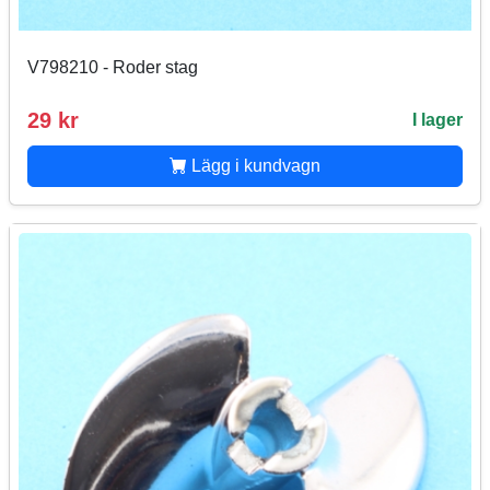
V798210 - Roder stag
29 kr
I lager
Lägg i kundvagn