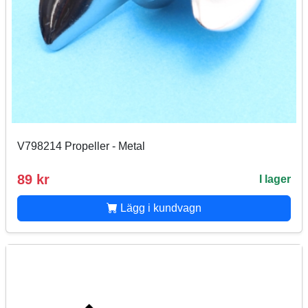
V798214 Propeller - Metal
89 kr
I lager
Lägg i kundvagn