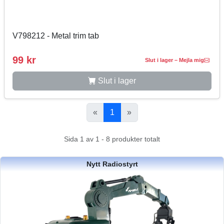
V798212 - Metal trim tab
99 kr
Slut i lager – Mejla mig
Slut i lager
«
1
»
Sida 1 av 1 - 8 produkter totalt
Nytt Radiostyrt