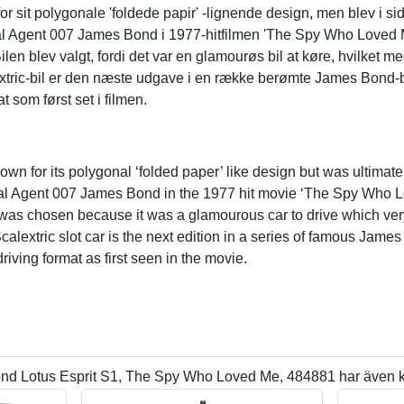
for sit polygonale 'foldede papir' -lignende design, men blev i s
ial Agent 007 James Bond i 1977-hitfilmen 'The Spy Who Loved
len blev valgt, fordi det var en glamourøs bil at køre, hvilket 
tric-bil er den næste udgave i en række berømte James Bond-b
t som først set i filmen.
own for its polygonal ‘folded paper’ like design but was ultima
al Agent 007 James Bond in the 1977 hit movie ‘The Spy Who L
was chosen because it was a glamourous car to drive which ver
calextric slot car is the next edition in a series of famous Jam
driving format as first seen in the movie.
d Lotus Esprit S1, The Spy Who Loved Me, 484881 har även k