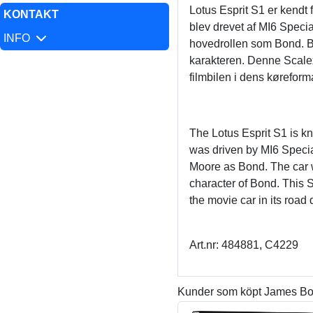
Lotus Esprit S1 er kendt 
KONTAKT
blev drevet af MI6 Spec
INFO
hovedrollen som Bond. Bi
karakteren. Denne Scalex
filmbilen i dens køreforma
The Lotus Esprit S1 is kn
was driven by MI6 Speci
Moore as Bond. The car 
character of Bond. This S
the movie car in its road 
Art.nr: 484881, C4229
Kunder som köpt James Bon