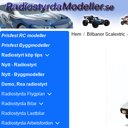
Hem
Bilbanor Scalextric
Prisfest RC modeller
Prisfest Byggmodeller
Radiostyrt köp tips
Nytt - Radiostyrt
Nytt - Byggmodeller
Demo, Rea radiostyrt
Radiostyrda Flygplan
Radiostyrda Bilar
Radiostyrda Lastbilar
Radiostyrda Arbetsfordon