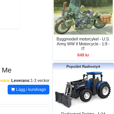
Byggmodell motorcykel - U.S.
Army WW II Motorcycle - 1:9 -
IT
649 kr
Populärt Radiostyrt
d Me
svara
Leverans:
1-3 veckor
Lägg i kundvagn