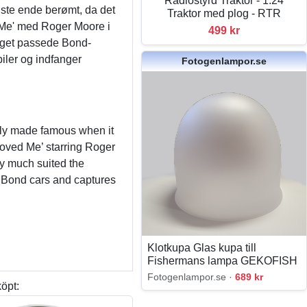
Radiostyrd Traktor - 1:24
idste ende berømt, da det
Traktor med plog - RTR
 Me' med Roger Moore i
499 kr
meget passede Bond-
iler og indfanger
Fotogenlampor.se
tely made famous when it
oved Me’ starring Roger
y much suited the
es Bond cars and captures
Klotkupa Glas kupa till
Fishermans lampa GEKOFISH
Fotogenlampor.se ·
689 kr
öpt: