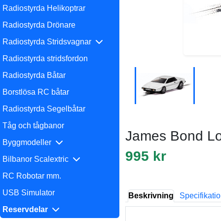
Radiostyrda Helikoptrar
Radiostyrda Drönare
Radiostyrda Stridsvagnar
Radiostyrda stridsfordon
Radiostyrda Båtar
Borstlösa RC båtar
Radiostyrda Segelbåtar
Tåg och tågbanor
James Bond Lo
Byggmodeller
995 kr
Bilbanor Scalextric
RC Robotar mm.
USB Simulator
Beskrivning
Specifikati
Reservdelar