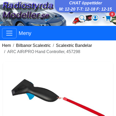
CHAT öppettider
M: 12-20 T-T: 12-18 F: 12-15
0
Meny
Hem
Bilbanor Scalextric
Scalextric Bandelar
ARC AIR/PRO Hand Controller, 457298