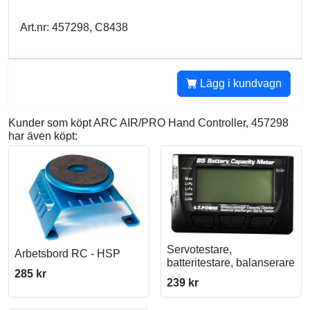
Art.nr: 457298, C8438
Lägg i kundvagn
Kunder som köpt ARC AIR/PRO Hand Controller, 457298
har även köpt:
Servotestare,
Arbetsbord RC - HSP
batteritestare, balanserare
285 kr
239 kr