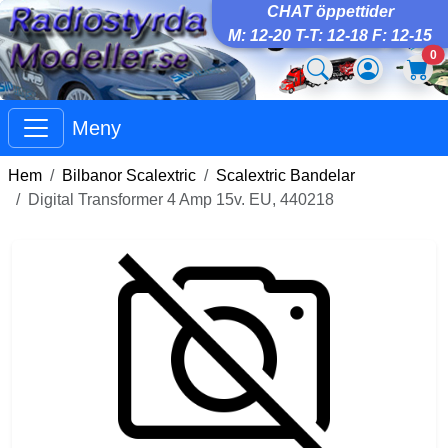
CHAT öppettider
M: 12-20 T-T: 12-18 F: 12-15
0
Meny
Hem
Bilbanor Scalextric
Scalextric Bandelar
Digital Transformer 4 Amp 15v. EU, 440218