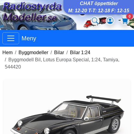
CHAT öppettider
M: 12-20 T-T: 12-18 F: 12-15
0
Meny
Hem
Byggmodeller
Bilar
Bilar 1:24
Byggmodell Bil, Lotus Europa Special, 1:24, Tamiya,
544420