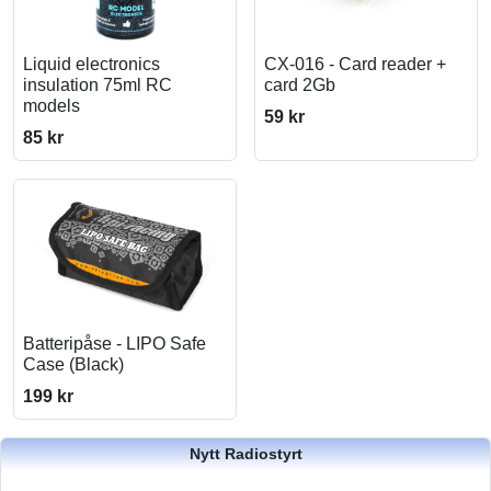
Liquid electronics
CX-016 - Card reader +
insulation 75ml RC
card 2Gb
models
59 kr
85 kr
Batteripåse - LIPO Safe
Case (Black)
199 kr
Nytt Radiostyrt