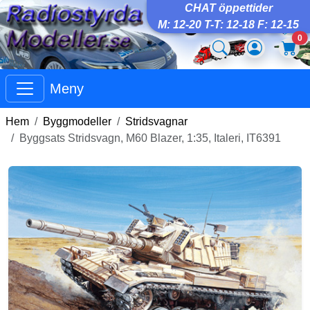
CHAT öppettider
M: 12-20 T-T: 12-18 F: 12-15
0
Meny
Hem
Byggmodeller
Stridsvagnar
Byggsats Stridsvagn, M60 Blazer, 1:35, Italeri, IT6391