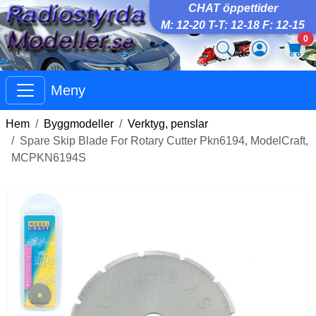
CHAT öppettider
M: 12-20 T-T: 12-18 F: 12-15
0
Meny
Hem
Byggmodeller
Verktyg, penslar
Spare Skip Blade For Rotary Cutter Pkn6194, ModelCraft,
MCPKN6194S