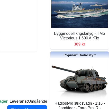
Byggmodell krigsfartyg - HMS
Victorious 1:600 AirFix
389 kr
Populärt Radiostyrt
lager
Leverans:
Omgående
Radiostyrd stridsvagn - 1:16 -
Jagdtiger - Torro Pro IR -