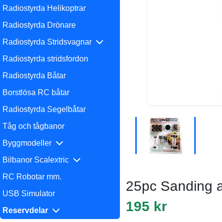
Radiostyrda Helikoptrar
Radiostyrda Drönare
Radiostyrda Stridsvagnar
Radiostyrda stridsfordon
Radiostyrda Båtar
Borstlösa RC båtar
Radiostyrda Segelbåtar
Tåg och tågbanor
Byggmodeller
Bilbanor Scalextric
RC Robotar mm.
25pc Sanding a
USB Simulator
195 kr
Reservdelar