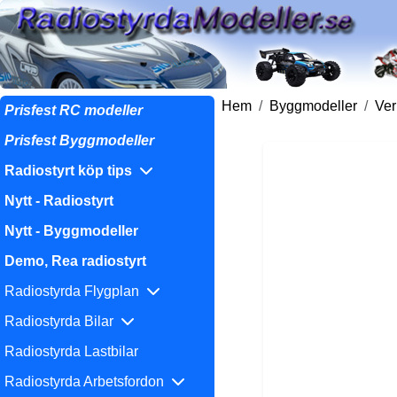
Hem
Byggmodeller
Ver
Prisfest RC modeller
Prisfest Byggmodeller
Radiostyrt köp tips
Nytt - Radiostyrt
Nytt - Byggmodeller
Demo, Rea radiostyrt
Radiostyrda Flygplan
Radiostyrda Bilar
Radiostyrda Lastbilar
Radiostyrda Arbetsfordon