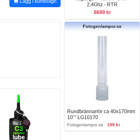
Lägg i kundvagn
2,4Ghz - RTR
8699 kr
Fotogenlampor.se
Rundbrännarrör ca 40x170mm
10’’’ LG10170
Fotogenlampor.se ·
199 kr