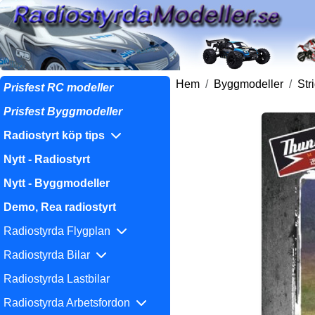
Hem
Byggmodeller
Str
Prisfest RC modeller
Prisfest Byggmodeller
Radiostyrt köp tips
Nytt - Radiostyrt
Nytt - Byggmodeller
Demo, Rea radiostyrt
Radiostyrda Flygplan
Radiostyrda Bilar
Radiostyrda Lastbilar
Radiostyrda Arbetsfordon