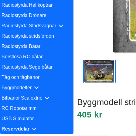
Radiostyrda Helikoptrar
Radiostyrda Drönare
Radiostyrda Stridsvagnar
Radiostyrda stridsfordon
Radiostyrda Båtar
Borstlösa RC båtar
Radiostyrda Segelbåtar
Tåg och tågbanor
Byggmodeller
Bilbanor Scalextric
Byggmodell stri
RC Robotar mm.
405 kr
USB Simulator
Reservdelar