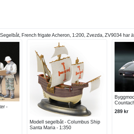
egelbåt, French frigate Acheron, 1:200, Zvezda, ZV9034 har ä
Byggmode
Countach
er -
289 kr
Modell segelbåt - Columbus Ship
Santa Maria - 1:350