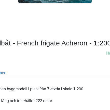
båt - French frigate Acheron - 1:20
I 
oner
 en byggmodell i plast från Zvezda i skala 1:200.
ång och innehåller 222 delar.