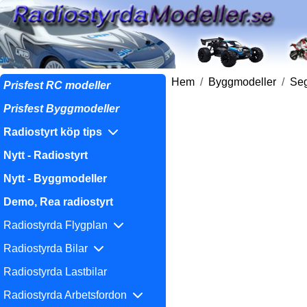
Hem
Byggmodeller
Seg
Prisfest RC modeller
Prisfest Byggmodeller
Radiostyrt köp tips
Nytt - Radiostyrt
Nytt - Byggmodeller
Demo, Rea radiostyrt
Radiostyrda Flygplan
Radiostyrda Bilar
Radiostyrda Lastbilar
Radiostyrda Arbetsfordon