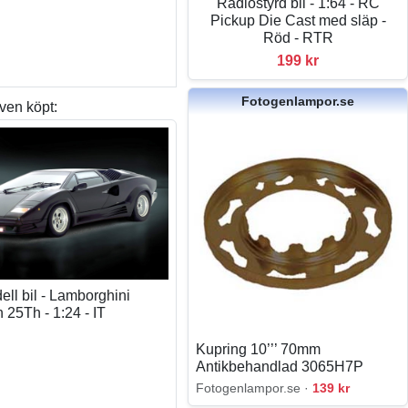
Radiostyrd bil - 1:64 - RC
Pickup Die Cast med släp -
Röd - RTR
199 kr
Fotogenlampor.se
ven köpt:
ll bil - Lamborghini
 25Th - 1:24 - IT
Kupring 10’’’ 70mm
Antikbehandlad 3065H7P
Fotogenlampor.se ·
139 kr