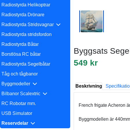
Radiostyrda Helikoptrar
Radiostyrda Drönare
Radiostyrda Stridsvagnar
Radiostyrda stridsfordon
Radiostyrda Båtar
Byggsats Segel
Borstlösa RC båtar
549 kr
Radiostyrda Segelbåtar
Tåg och tågbanor
Byggmodeller
Beskrivning
Specifikati
Bilbanor Scalextric
RC Robotar mm.
French frigate Acheron är
USB Simulator
Byggmodellen är 440mm l
Reservdelar