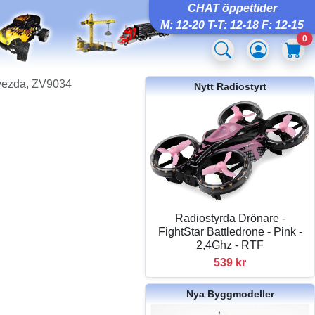
CHAT öppettider
M: 12-20 T-T: 12-18 F: 12-15
0
Zvezda, ZV9034
Nytt Radiostyrt
Radiostyrda Drönare -
FightStar Battledrone - Pink -
2,4Ghz - RTF
539 kr
Nya Byggmodeller