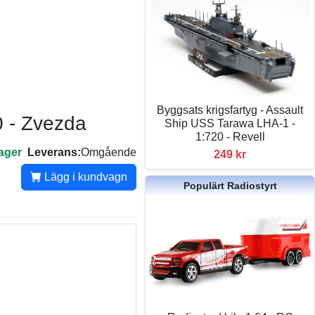
Byggsats krigsfartyg - Assault
0 - Zvezda
Ship USS Tarawa LHA-1 -
1:720 - Revell
lager
Leverans:
Omgående
249 kr
Lägg i kundvagn
Populärt Radiostyrt