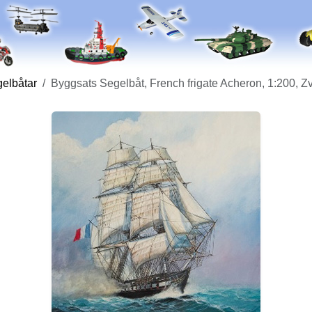
elbåtar
Byggsats Segelbåt, French frigate Acheron, 1:200, 